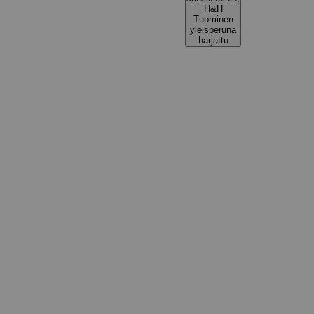
H&H
Tuominen
yleisperuna
harjattu