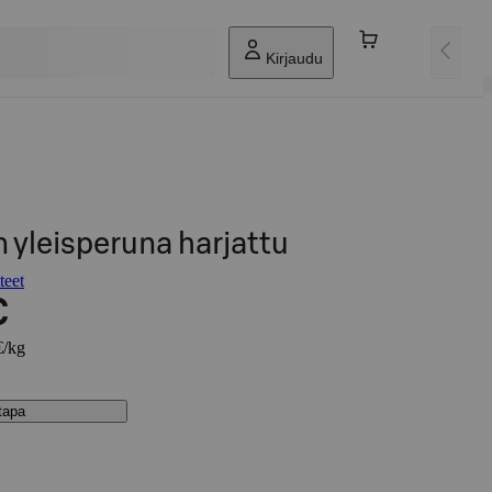
Kirjaudu
yleisperuna harjattu
teet
€
€/kg
stapa