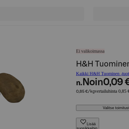
Ei valikoimassa
H&H Tuominen 
Kaikki H&H Tuominen -tuot
Noin
0,09 
n.
vertailuhinta 0,85 
0,85 €/kg
Valitse toimitu
Lisää
suosikkeihin,