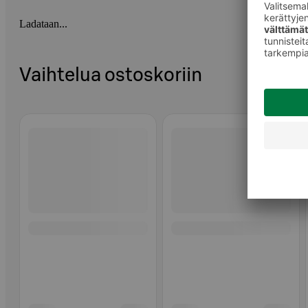
Ladataan...
Vaihtelua ostoskoriin
Ohita listaus