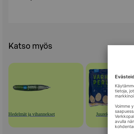
Katso myös
Hedelmät ja vihannekset
Juurekset