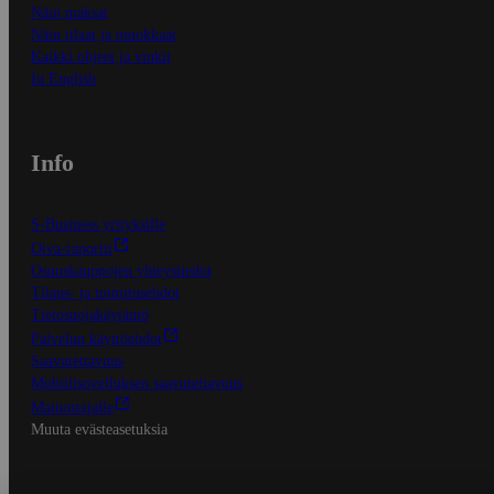
Näin maksat
Näin tilaat ja muokkaat
Kaikki ohjeet ja vinkit
In English
Info
S-Business yrityksille
Oiva-raportit
Osuuskauppojen yhteystiedot
Tilaus- ja toimitusehdot
Tietosuojakäytäntö
Palvelun käyttöehdot
Saavutettavuus
Mobiilisovelluksen saavutettavuus
Mainostajalle
Muuta evästeasetuksia