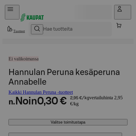
Hyppää sisältöön
Tuotteet
Ei valikoimassa
Hannulan Peruna kesäperuna
Annabelle
Kaikki Hannulan Peruna -tuotteet
vertailuhinta 2,95
Noin
0,30 €
2,95 €/kg
n.
€/kg
Valitse toimitustapa