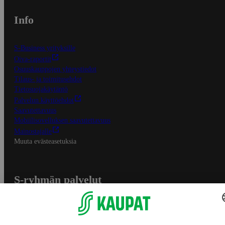
Info
S-Business yrityksille
Oiva-raportit
Osuuskauppojen yhteystiedot
Tilaus- ja toimitusehdot
Tietosuojakäytäntö
Palvelun käyttöehdot
Saavutettavuus
Mobiilisovelluksen saavutettavuus
Mainostajalle
Muuta evästeasetuksia
S-ryhmän palvelut
S-ryhmä
Asiakasomistajuus