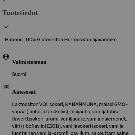
Tuotetiedot
Hannun 100% Gluteeniton Hurmos Vanilijavannike
Valmistusmaa
Suomi
Ainesosat
Laktoositon VOI, sokeri, KANANMUNA, maissi GMO-
vapaa (jauho ja tärkkelys), riisijauho, vaniljatahna
[inverttisokeri, aromi, vaniljauute, vaniljansiemenet,
väri (riboflaviini E101)], vaniljasokeri (sokeri, vanilja,
luontainen vanilja-aromi), psyllium, sakeuttamisaine