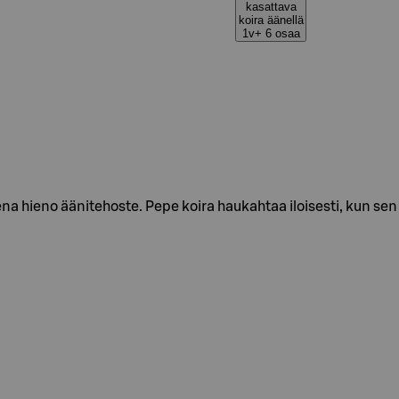
kasattava
koira äänellä
1v+ 6 osaa
na hieno äänitehoste. Pepe koira haukahtaa iloisesti, kun sen 