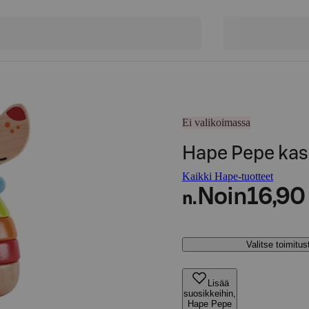
Ei valikoimassa
Hape Pepe kasa
Kaikki Hape-tuotteet
Noin
16,90
n.
Valitse toimitu
Lisää
suosikkeihin,
Hape Pepe