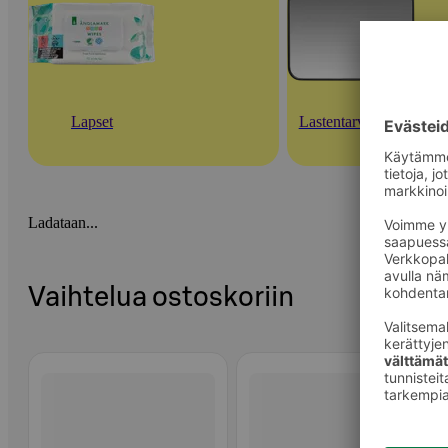
Lapset
Lastentarvikkeet
Ladataan...
Vaihtelua ostoskoriin
Ohita listaus