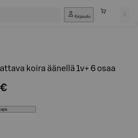
Kirjaudu
ttava koira äänellä 1v+ 6 osaa
 €
stapa