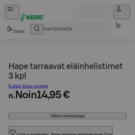
Hyppää sisältöön
Tuotteet
Hape tarraavat eläinhelistimet
3 kpl
Kaikki Hape-tuotteet
Noin
14,95 €
n.
Valitse toimitustapa
Lisää suosikkeihin, Hape tarraavat eläinhelistimet 3 kpl