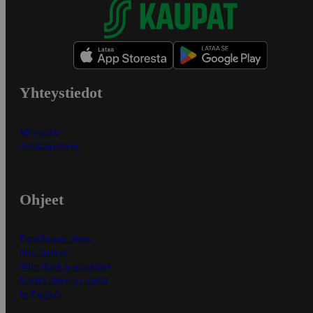
Yhteystiedot
Myymälät
Asiakaspalvelu
Ohjeet
Ensitilaajan ohjeet
Näin maksat
Näin tilaat ja muokkaat
Kaikki ohjeet ja vinkit
In English