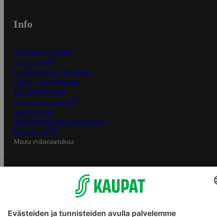
Info
S-Business yrityksille
Oiva-raportit
Osuuskauppojen yhteystiedot
Tilaus- ja toimitusehdot
Tietosuojakäytäntö
Palvelun käyttöehdot
Saavutettavuus
Mobiilisovelluksen saavutettavuus
Mainostajalle
Muuta evästeasetuksia
S-ryhmän palvelut
S-ryhmä