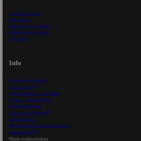
Ensitilaajan ohjeet
Näin maksat
Näin tilaat ja muokkaat
Kaikki ohjeet ja vinkit
In English
Info
S-Business yrityksille
Oiva-raportit
Osuuskauppojen yhteystiedot
Tilaus- ja toimitusehdot
Tietosuojakäytäntö
Palvelun käyttöehdot
Saavutettavuus
Mobiilisovelluksen saavutettavuus
Mainostajalle
Muuta evästeasetuksia