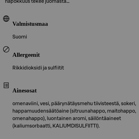
hapokkuus tekee juomasta…
Valmistusmaa
Suomi
Allergeenit
Rikkidioksidi ja sulfiitit
Ainesosat
omenaviini, vesi, päärynätäysmehu tiivisteestä, sokeri,
happamuudensäätöaine (sitruunahappo, maitohappo,
omenahappo), luontainen aromi, säilöntäaineet
(kaliumsorbaatti, KALIUMDISULFIITTI).