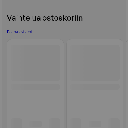
Vaihtelua ostoskoriin
Päärynäsiiderit
Ohita listaus