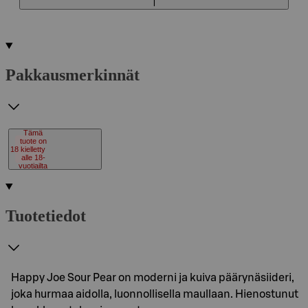
l
Pakkausmerkinnät
Tämä
tuote on
18
kielletty
alle 18-
vuotiailta
Tuotetiedot
Happy Joe Sour Pear on moderni ja kuiva päärynäsiideri,
joka hurmaa aidolla, luonnollisella maullaan. Hienostunut