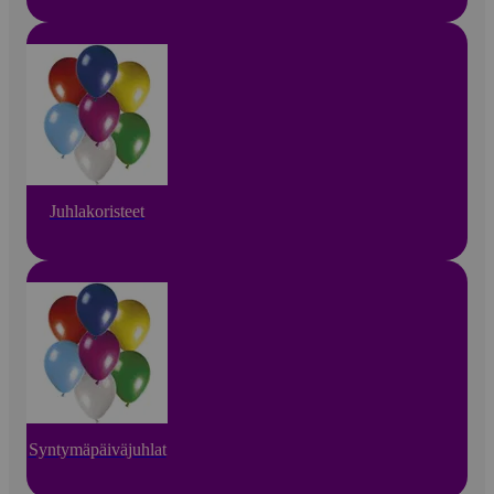
Juhlakoristeet
Syntymäpäiväjuhlat