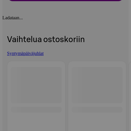
Ladataan...
Vaihtelua ostoskoriin
Syntymäpäiväjuhlat
Ohita listaus