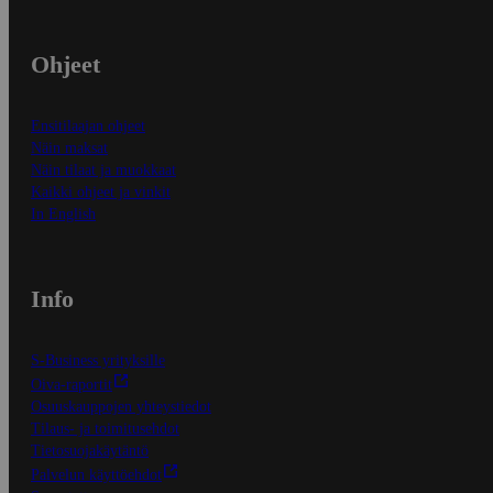
Ohjeet
Ensitilaajan ohjeet
Näin maksat
Näin tilaat ja muokkaat
Kaikki ohjeet ja vinkit
In English
Info
S-Business yrityksille
Oiva-raportit
Osuuskauppojen yhteystiedot
Tilaus- ja toimitusehdot
Tietosuojakäytäntö
Palvelun käyttöehdot