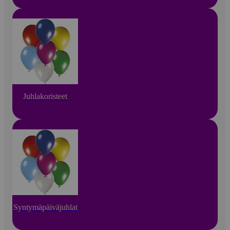
Juhlakoristeet
Syntymäpäiväjuhlat