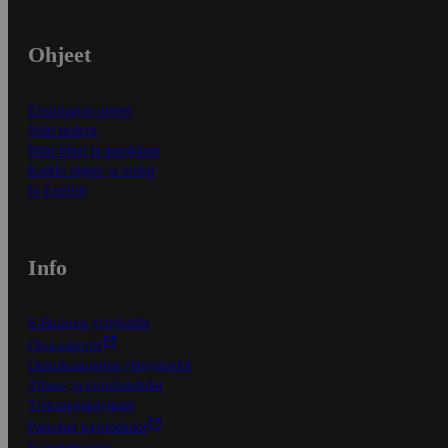
Ohjeet
Ensitilaajan ohjeet
Näin maksat
Näin tilaat ja muokkaat
Kaikki ohjeet ja vinkit
In English
Info
S-Business yrityksille
Oiva-raportit
Osuuskauppojen yhteystiedot
Tilaus- ja toimitusehdot
Tietosuojakäytäntö
Palvelun käyttöehdot
Saavutettavuus