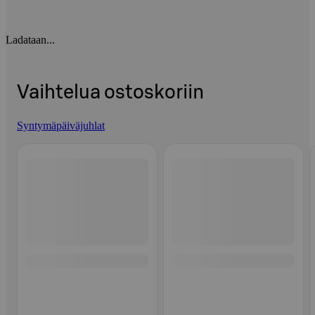
Ladataan...
Vaihtelua ostoskoriin
Syntymäpäiväjuhlat
Ohita listaus