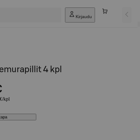
Kirjaudu
emurapillit 4 kpl
€
 €/kpl
stapa