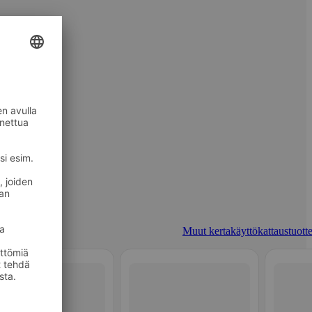
Muut kertakäyttökattaustuotte