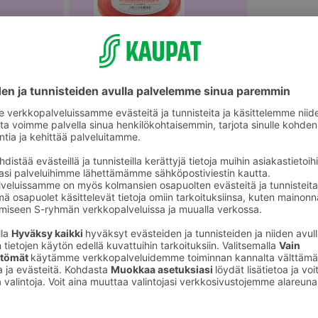
akäyttökattaus
Muut kertakäyttökattaustuotteet