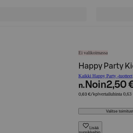
Ei valikoimassa
Happy Party Ki
Kaikki Happy Party -tuotteet
Noin
2,50 
n.
vertailuhinta 0,63
0,63 €/kpl
Valitse toimitu
Lisää
suosikkeihin,