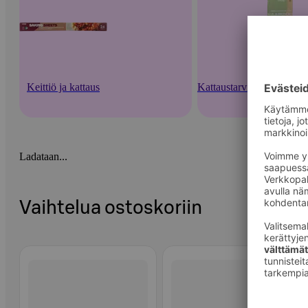
Keittiö ja kattaus
Kattaustarvikkeet ja kert
Ladataan...
Vaihtelua ostoskoriin
Ohita listaus