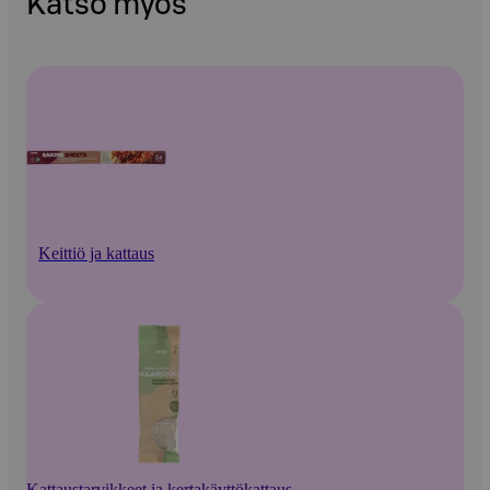
Katso myös
Keittiö ja kattaus
Kattaustarvikkeet ja kertakäyttökattaus