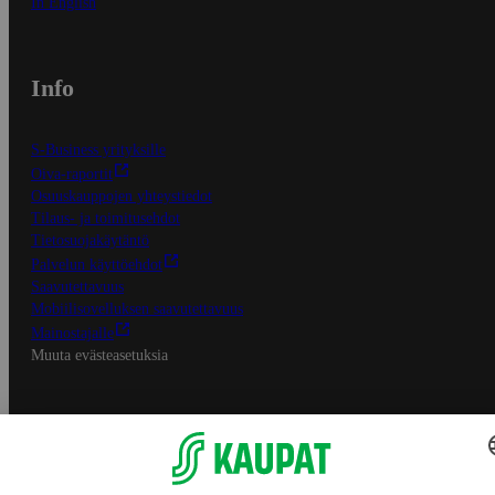
In English
Info
S-Business yrityksille
Oiva-raportit
Osuuskauppojen yhteystiedot
Tilaus- ja toimitusehdot
Tietosuojakäytäntö
Palvelun käyttöehdot
Saavutettavuus
Mobiilisovelluksen saavutettavuus
Mainostajalle
Muuta evästeasetuksia
S-ryhmän palvelut