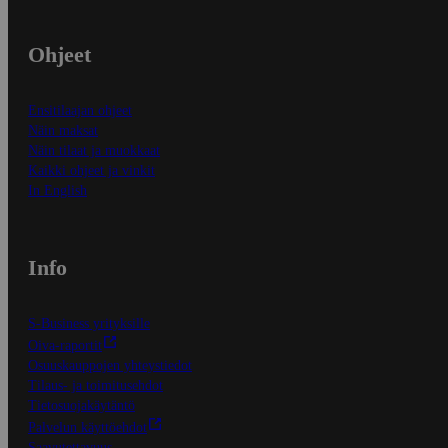
Ohjeet
Ensitilaajan ohjeet
Näin maksat
Näin tilaat ja muokkaat
Kaikki ohjeet ja vinkit
In English
Info
S-Business yrityksille
Oiva-raportit
Osuuskauppojen yhteystiedot
Tilaus- ja toimitusehdot
Tietosuojakäytäntö
Palvelun käyttöehdot
Saavutettavuus