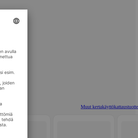
Muut kertakäyttökattaustuotte