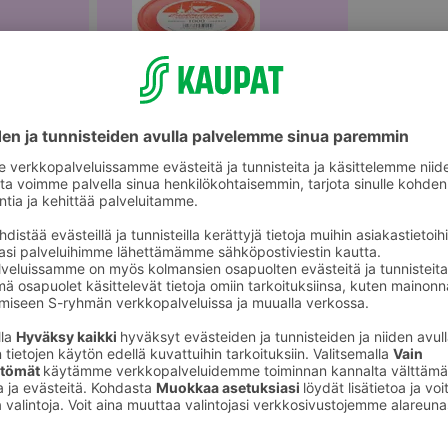
akäyttökattaus
Muut kertakäyttökattaustuotteet