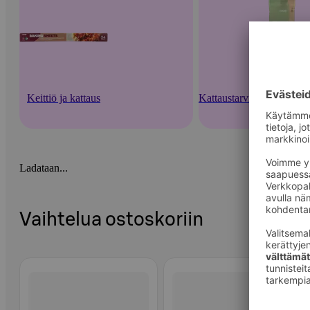
Keittiö ja kattaus
Kattaustarvikkeet ja kert
Ladataan...
Vaihtelua ostoskoriin
Ohita listaus