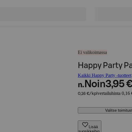
Ei valikoimassa
Happy Party Pap
Kaikki Happy Party -tuotteet
Noin
3,95 
n.
vertailuhinta 0,16 
0,16 €/kpl
Valitse toimitu
Lisää
suosikkeihin,