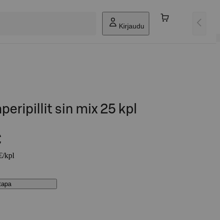
Kirjaudu
eripillit sin mix 25 kpl
€
€/kpl
stapa