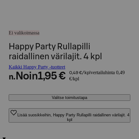
Ei valikoimassa
Happy Party Rullapilli
raidallinen värilajit. 4 kpl
Kaikki Happy Party -tuotteet
vertailuhinta 0,49
Noin
1,95 €
0,49 €/kpl
n.
€/kpl
Valitse toimitustapa
Lisää suosikkeihin, Happy Party Rullapilli raidallinen värilajit. 4
kpl