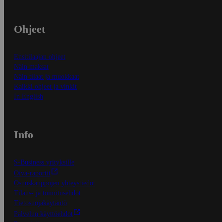
Ohjeet
Ensitilaajan ohjeet
Näin maksat
Näin tilaat ja muokkaat
Kaikki ohjeet ja vinkit
In English
Info
S-Business yrityksille
Oiva-raportit
Osuuskauppojen yhteystiedot
Tilaus- ja toimitusehdot
Tietosuojakäytäntö
Palvelun käyttöehdot