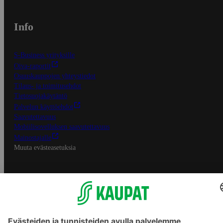
Info
S-Business yrityksille
Oiva-raportit
Osuuskauppojen yhteystiedot
Tilaus- ja toimitusehdot
Tietosuojakäytäntö
Palvelun käyttöehdot
Saavutettavuus
Mobiilisovelluksen saavutettavuus
Mainostajalle
Muuta evästeasetuksia
S-ryhmän palvelut
S-ryhmä