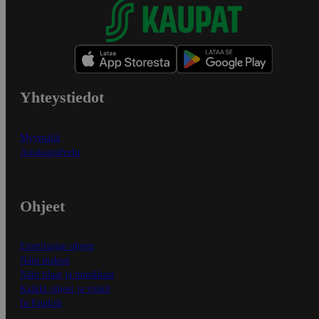
Yhteystiedot
Myymälät
Asiakaspalvelu
Ohjeet
Ensitilaajan ohjeet
Näin maksat
Näin tilaat ja muokkaat
Kaikki ohjeet ja vinkit
In English