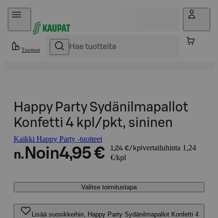
Hyppää sisältöön
Tuotteet
Happy Party Sydänilmapallot
Konfetti 4 kpl/pkt, sininen
Kaikki Happy Party -tuotteet
vertailuhinta 1,24
Noin
4,95 €
1,24 €/kpl
n.
€/kpl
Valitse toimitustapa
Lisää suosikkeihin, Happy Party Sydänilmapallot Konfetti 4