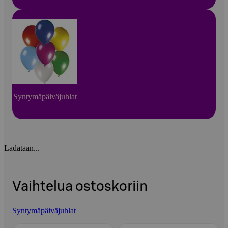
Syntymäpäiväjuhlat
Ladataan...
Vaihtelua ostoskoriin
Syntymäpäiväjuhlat
Ohita listaus