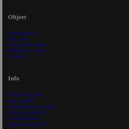
Ohjeet
Ensitilaajan ohjeet
Näin maksat
Näin tilaat ja muokkaat
Kaikki ohjeet ja vinkit
In English
Info
S-Business yrityksille
Oiva-raportit
Osuuskauppojen yhteystiedot
Tilaus- ja toimitusehdot
Tietosuojakäytäntö
Palvelun käyttöehdot