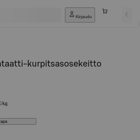
Kirjaudu
taatti-kurpitsasosekeitto
€/kg
stapa