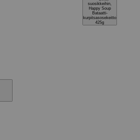
suosikkeihin,
Happy Soup
Bataatti-
kurpitsasosekeitto
425g