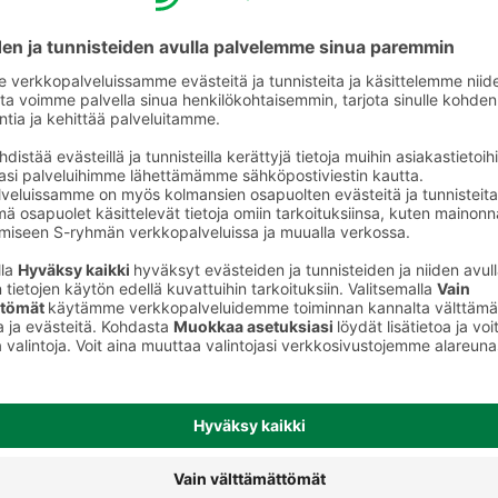
Muut valmiit keitot