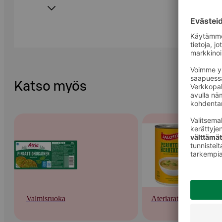
Katso myös
Valmisruoka
Ateriaratkaisut