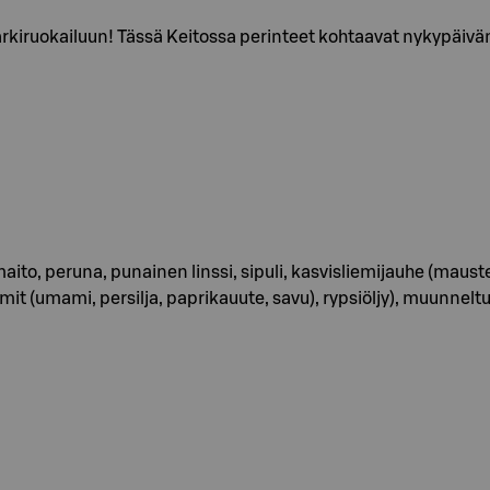
rkiruokailuun! Tässä Keitossa perinteet kohtaavat nykypäivän
maito, peruna, punainen linssi, sipuli, kasvisliemijauhe (mauste
mit (umami, persilja, paprikauute, savu), rypsiöljy), muunneltu