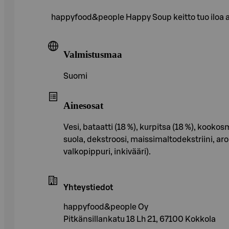
happyfood&people Happy Soup keitto tuo iloa a
Valmistusmaa
Suomi
Ainesosat
Vesi, bataatti (18 %), kurpitsa (18 %), kookos
suola, dekstroosi, maissimaltodekstriini, aro
valkopippuri, inkivääri).
Yhteystiedot
happyfood&people Oy
Pitkänsillankatu 18 Lh 21, 67100 Kokkola