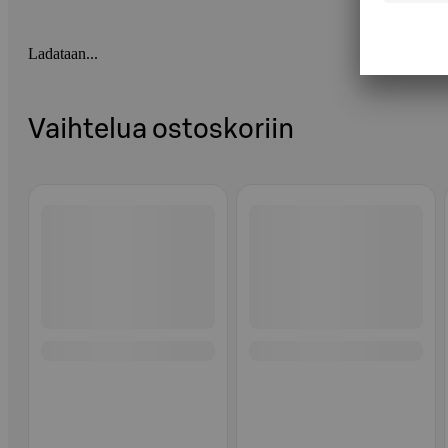
Ladataan...
Vaihtelua ostoskoriin
Ohita listaus