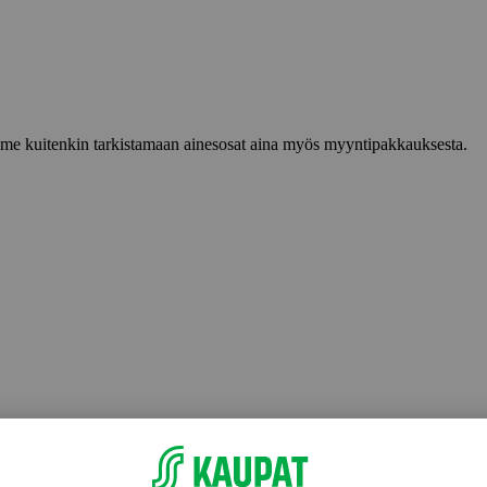
lemme kuitenkin tarkistamaan ainesosat aina myös myyntipakkauksesta.