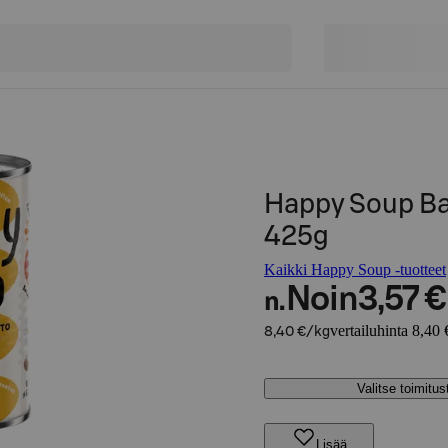
Happy Soup Ba
425g
Kaikki Happy Soup -tuotteet
Noin
3,57 €
n.
vertailuhinta 8,40 
8,40 €/kg
Valitse toimitu
Lisää