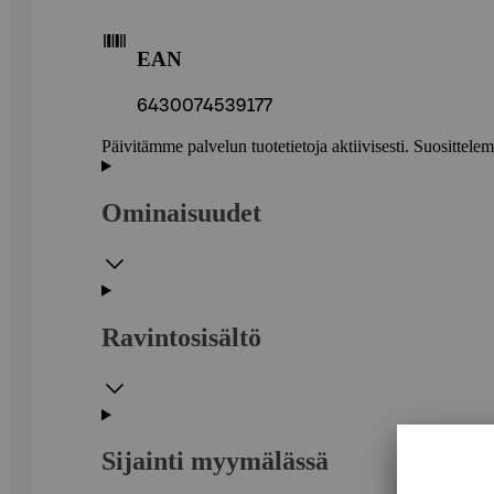
EAN
6430074539177
Päivitämme palvelun tuotetietoja aktiivisesti. Suositte
Ominaisuudet
Ravintosisältö
Sijainti myymälässä