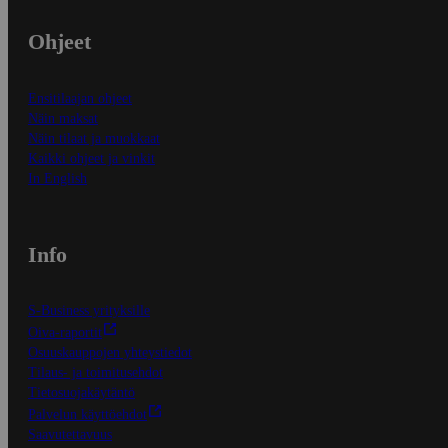
Ohjeet
Ensitilaajan ohjeet
Näin maksat
Näin tilaat ja muokkaat
Kaikki ohjeet ja vinkit
In English
Info
S-Business yrityksille
Oiva-raportit
Osuuskauppojen yhteystiedot
Tilaus- ja toimitusehdot
Tietosuojakäytäntö
Palvelun käyttöehdot
Saavutettavuus