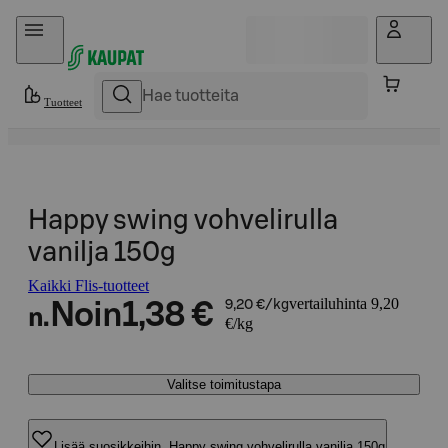
Hyppää sisältöön
Tuotteet
Happy swing vohvelirulla
vanilja 150g
Kaikki Flis-tuotteet
vertailuhinta 9,20
Noin
1,38 €
9,20 €/kg
n.
€/kg
Valitse toimitustapa
Lisää suosikkeihin, Happy swing vohvelirulla vanilja 150g