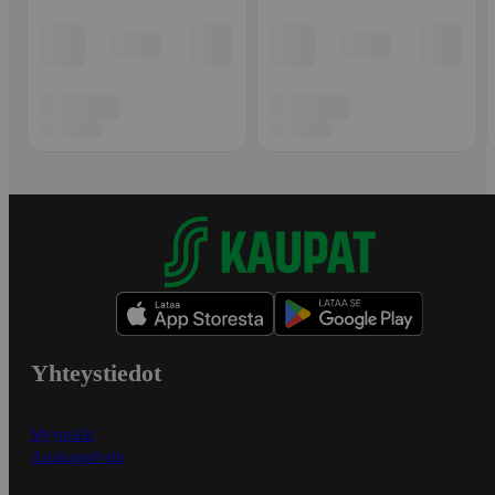
Yhteystiedot
Myymälät
Asiakaspalvelu