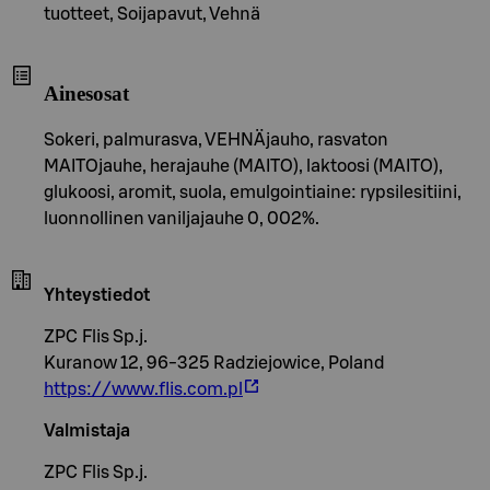
tuotteet, Soijapavut, Vehnä
Ainesosat
Sokeri, palmurasva, VEHNÄjauho, rasvaton
MAITOjauhe, herajauhe (MAITO), laktoosi (MAITO),
glukoosi, aromit, suola, emulgointiaine: rypsilesitiini,
luonnollinen vaniljajauhe 0, 002%.
Yhteystiedot
ZPC Flis Sp.j.
Kuranow 12, 96-325 Radziejowice, Poland
https://www.flis.com.pl
Valmistaja
ZPC Flis Sp.j.