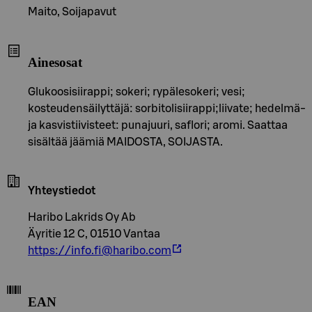
Maito, Soijapavut
Ainesosat
Glukoosisiirappi; sokeri; rypälesokeri; vesi;
kosteudensäilyttäjä: sorbitolisiirappi;liivate; hedelmä-
ja kasvistiivisteet: punajuuri, saflori; aromi. Saattaa
sisältää jäämiä MAIDOSTA, SOIJASTA.
Yhteystiedot
Haribo Lakrids Oy Ab
Äyritie 12 C, 01510 Vantaa
https://info.fi@haribo.com
EAN