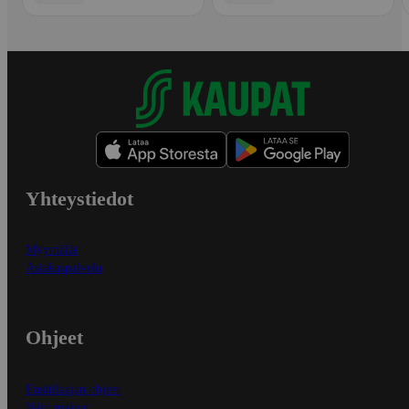
Yhteystiedot
Myymälät
Asiakaspalvelu
Ohjeet
Ensitilaajan ohjeet
Näin maksat