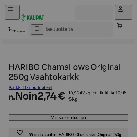
Hyppää sisältöön
Tuotteet
HARIBO Chamallows Original
250g Vaahtokarkki
Kaikki Haribo-tuotteet
vertailuhinta 10,96
Noin
2,74 €
10,96 €/kg
n.
€/kg
Valitse toimitustapa
Lisää suosikkeihin, HARIBO Chamallows Original 250g