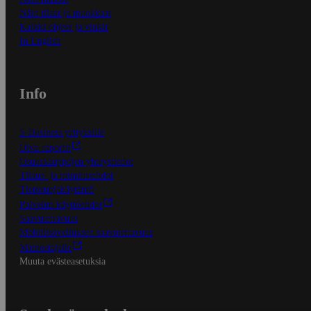
Näin tilaat ja muokkaat
Kaikki ohjeet ja vinkit
In English
Info
S-Business yrityksille
Oiva-raportit
Osuuskauppojen yhteystiedot
Tilaus- ja toimitusehdot
Tietosuojakäytäntö
Palvelun käyttöehdot
Saavutettavuus
Mobiilisovelluksen saavutettavuus
Mainostajalle
Muuta evästeasetuksia