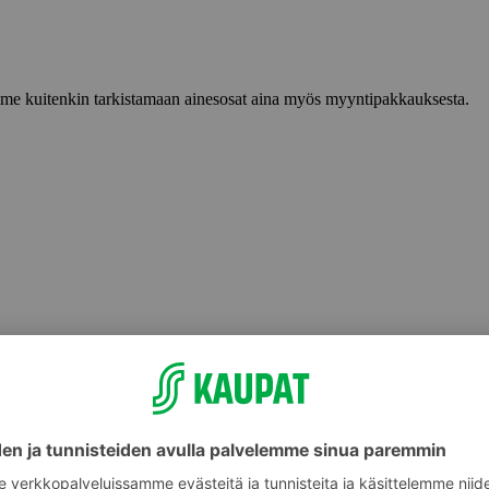
lemme kuitenkin tarkistamaan ainesosat aina myös myyntipakkauksesta.