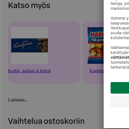
Katso myös
Karkit, suklaat ja keksit
Karkkipussit
Ladataan...
Vaihtelua ostoskoriin