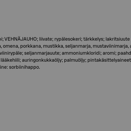
ppi; VEHNÄJAUHO; liivate; rypälesokeri; tärkkelys; lakritsiuute
ina, omena, porkkana, mustikka, seljanmarja, mustaviinimarja, ap
 viinirypäle; seljanmarjauute; ammoniumkloridi; aromi; paahdet
 lääkehiili; auringonkukkaöljy; palmuöljy; pintakäsittelyaine
ine: sorbiinihappo.