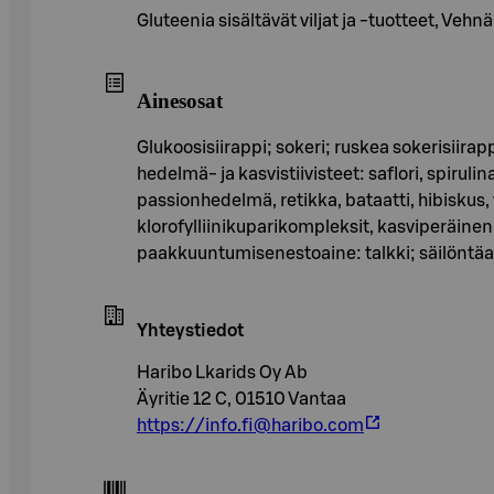
Gluteenia sisältävät viljat ja -tuotteet, Vehnä
Ainesosat
Glukoosisiirappi; sokeri; ruskea sokerisiira
hedelmä- ja kasvistiivisteet: saflori, spirul
passionhedelmä, retikka, bataatti, hibiskus,
klorofylliinikuparikompleksit, kasviperäinen
paakkuuntumisenestoaine: talkki; säilöntäa
Yhteystiedot
Haribo Lkarids Oy Ab
Äyritie 12 C, 01510 Vantaa
https://info.fi@haribo.com