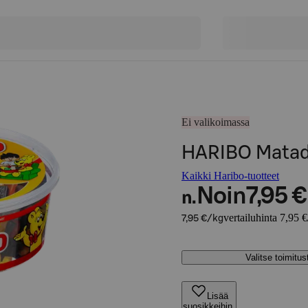
Ei valikoimassa
HARIBO Matado
Kaikki Haribo-tuotteet
Noin
7,95 €
n.
vertailuhinta 7,95 
7,95 €/kg
Valitse toimitu
Lisää
suosikkeihin,