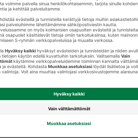
Hedelmä- ja makeissekoituspussit