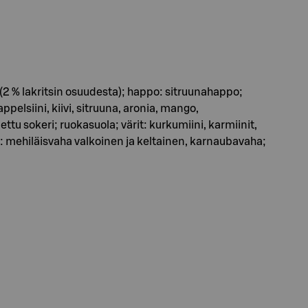
 (2 % lakritsin osuudesta); happo: sitruunahappo;
pelsiini, kiivi, sitruuna, aronia, mango,
tu sokeri; ruokasuola; värit: kurkumiini, karmiinit,
et: mehiläisvaha valkoinen ja keltainen, karnaubavaha;