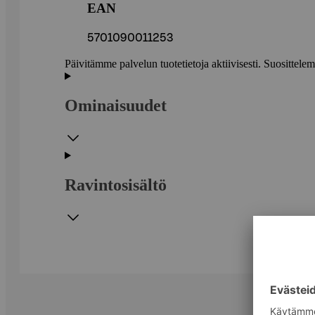
EAN
5701090011253
Päivitämme palvelun tuotetietoja aktiivisesti. Suositte
Ominaisuudet
Ravintosisältö