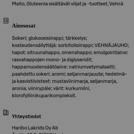
Maito, Gluteenia sisältävät viljat ja -tuotteet, Vehnä
Ainesosat
Sokeri; glukoosisiirappi; tärkkelys;
kosteudensäilyttäjä: sorbitolisiirappi; VEHNÄJAUHO;
hapot: sitruunahappo, omenahappo; emulgointiaine:
rasvahappojen mono- ja diglyseridit;
happamuudensäätöaine: natriumvetymalaatti;
paahdettu sokeri; aromi; seljanmarjauute; hedelmä-
ja kasvistiivisteet: mustaviinimarja, seljanmarja,
aronia, viinirypäle; värit: kurkumiini,
klorofylliinikuparikompleksit.
Yhteystiedot
Haribo Lakrids Oy Ab