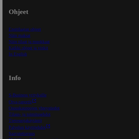
Ohjeet
Ensitilaajan ohjeet
Näin maksat
Näin tilaat ja muokkaat
Kaikki ohjeet ja vinkit
In English
Info
S-Business yrityksille
Oiva-raportit
Osuuskauppojen yhteystiedot
Tilaus- ja toimitusehdot
Tietosuojakäytäntö
Palvelun käyttöehdot
Saavutettavuus