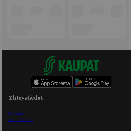
Yhteystiedot
Myymälät
Asiakaspalvelu