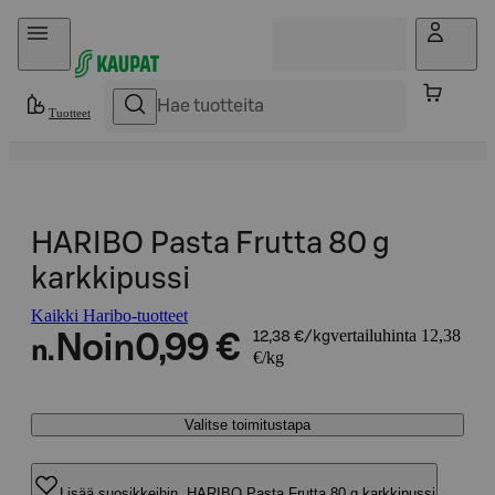
Hyppää sisältöön
Tuotteet
HARIBO Pasta Frutta 80 g
karkkipussi
Kaikki Haribo-tuotteet
vertailuhinta 12,38
Noin
0,99 €
12,38 €/kg
n.
€/kg
Valitse toimitustapa
Lisää suosikkeihin, HARIBO Pasta Frutta 80 g karkkipussi