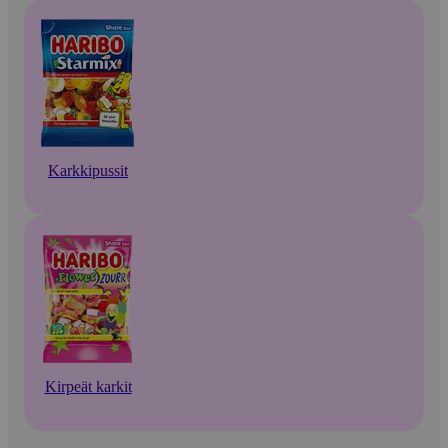
Karkkipussit
Kirpeät karkit