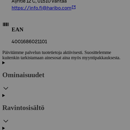
Äyritie 12 C, 01510 Vantaa
https://info.fi@haribo.com
EAN
4001686021101
Päivitämme palvelun tuotetietoja aktiivisesti. Suosittelemme
kuitenkin tarkistamaan ainesosat aina myös myyntipakkauksesta.
Ominaisuudet
Ravintosisältö