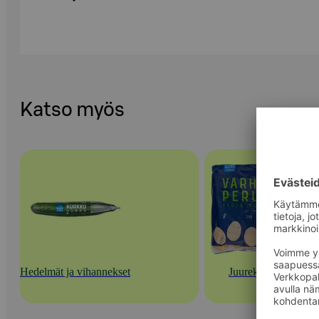
Katso myös
Hedelmät ja vihannekset
Juurekset