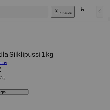
Kirjaudu
la Siiklipussi 1 kg
tteet
€
€/kg
stapa