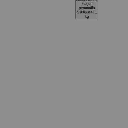
Harjun
perunatila
Siiklipussi 1
kg