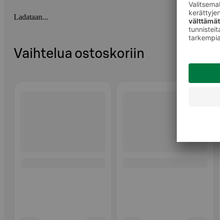
Ladataan...
Vaihtelua ostoskoriin
Ohita listaus