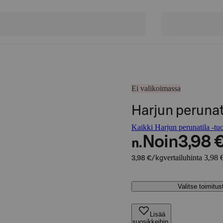
Ei valikoimassa
Harjun perunati
Kaikki Harjun perunatila -tuo
Noin
3,98 
n.
vertailuhinta 3,98 
3,98 €/kg
Valitse toimitu
Lisää
suosikkeihin,