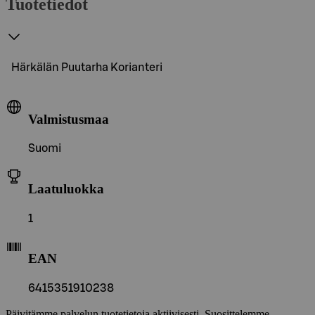
Tuotetiedot
Härkälän Puutarha Korianteri
Valmistusmaa
Suomi
Laatuluokka
1
EAN
6415351910238
Päivitämme palvelun tuotetietoja aktiivisesti. Suosittelemme