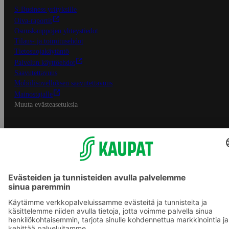
S-Business yrityksille
Oiva-raportit
Osuuskauppojen yhteystiedot
Tilaus- ja toimitusehdot
Tietosuojakäytäntö
Palvelun käyttöehdot
Saavutettavuus
Mobiilisovelluksen saavutettavuus
Mainostajalle
Muuta evästeasetuksia
S-ryhmän palvelut
S-ryhmä
Asiakasomistajuus
Yhteishyvä Ruoka -sovellus
S-ostoslista -sovellus
Prisma.fi