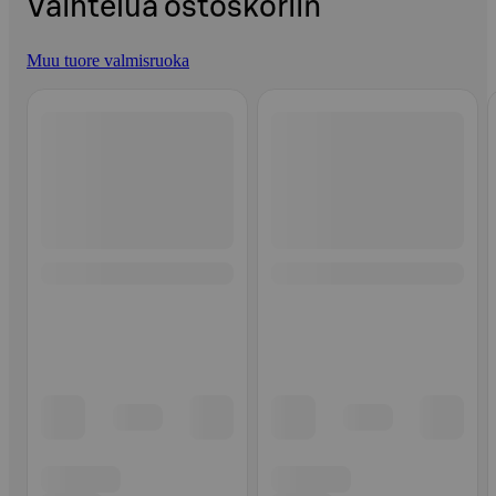
Vaihtelua ostoskoriin
Muu tuore valmisruoka
Ohita listaus