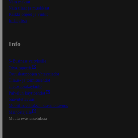
Näin maksat
Näin tilaat ja muokkaat
Kaikki ohjeet ja vinkit
In English
Info
S-Business yrityksille
Oiva-raportit
Osuuskauppojen yhteystiedot
Tilaus- ja toimitusehdot
Tietosuojakäytäntö
Palvelun käyttöehdot
Saavutettavuus
Mobiilisovelluksen saavutettavuus
Mainostajalle
Muuta evästeasetuksia