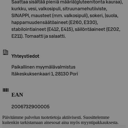
Saattaa sisältää pieniä määriä|gluteenitonta kauraa),
kurkku, vesi, valkosipuli, sitruunamehutiiviste,
SINAPPI, mausteet (mm. valkosipuli), sokeri, |suola,
happamuudensäätöaineet (E260, E330),
stabilointiaineet (E412, E415), säilöntäaineet (E202,
E211). Tomaatti ja salaatti.
Yhteystiedot
Paikallinen myymälävalmistus
Itäkeskuksenkaari 1, 28130 Pori
EAN
2006732900005
Päivitämme palvelun tuotetietoja aktiivisesti. Suosittelemme
kuitenkin tarkistamaan ainesosat aina myös myyntipakkauksesta.