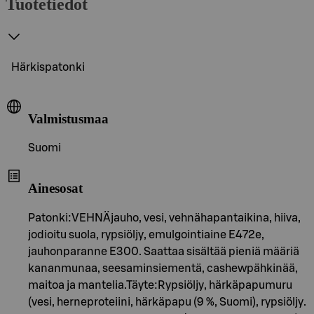
Tuotetiedot
Härkispatonki
Valmistusmaa
Suomi
Ainesosat
Patonki:VEHNÄjauho, vesi, vehnähapantaikina, hiiva,
jodioitu suola, rypsiöljy, emulgointiaine E472e,
jauhonparanne E300. Saattaa sisältää pieniä määriä
kananmunaa, seesaminsiementä, cashewpähkinää,
maitoa ja mantelia.Täyte:Rypsiöljy, härkäpapumuru
(vesi, herneproteiini, härkäpapu (9 %, Suomi), rypsiöljy.