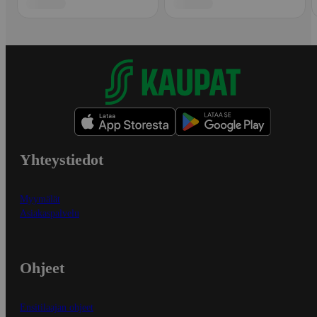
Yhteystiedot
Myymälät
Asiakaspalvelu
Ohjeet
Ensitilaajan ohjeet