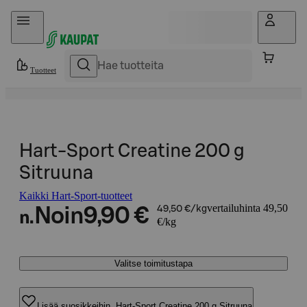
Hyppää sisältöön
Tuotteet
Hart-Sport Creatine 200 g
Sitruuna
Kaikki Hart-Sport-tuotteet
vertailuhinta 49,50
Noin
9,90 €
49,50 €/kg
n.
€/kg
Valitse toimitustapa
Lisää suosikkeihin, Hart-Sport Creatine 200 g Sitruuna