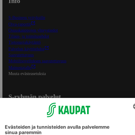
Info
S-Business yrityksille
Oiva-raportit
Osuuskauppojen yhteystiedot
Tilaus- ja toimitusehdot
Tietosuojakäytäntö
Palvelun käyttöehdot
Saavutettavuus
Mobiilisovelluksen saavutettavuus
Mainostajalle
Muuta evästeasetuksia
S-ryhmän palvelut
S-ryhmä
Asiakasomistajuus
Yhteishyvä Ruoka -sovellus
S-ostoslista -sovellus