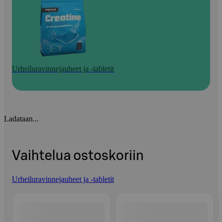
Urheiluravinnejauheet ja -tabletit
Ladataan...
Vaihtelua ostoskoriin
Urheiluravinnejauheet ja -tabletit
Ohita listaus