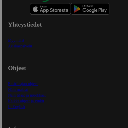
Yhteystiedot
Myymälät
Asiakaspalvelu
Ohjeet
Ensitilaajan ohjeet
Näin maksat
Näin tilaat ja muokkaat
Kaikki ohjeet ja vinkit
In English