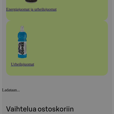
Energiajuomat ja urheilujuomat
Urheilujuomat
Ladataan...
Vaihtelua ostoskoriin