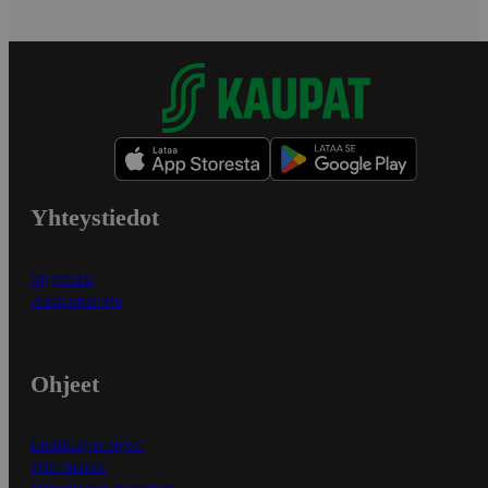
Yhteystiedot
Myymälät
Asiakaspalvelu
Ohjeet
Ensitilaajan ohjeet
Näin maksat