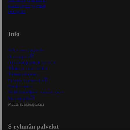
Näin tilaat ja muokkaat
Kaikki ohjeet ja vinkit
In English
Info
S-Business yrityksille
Oiva-raportit
Osuuskauppojen yhteystiedot
Tilaus- ja toimitusehdot
Tietosuojakäytäntö
Palvelun käyttöehdot
Saavutettavuus
Mobiilisovelluksen saavutettavuus
Mainostajalle
Muuta evästeasetuksia
S-ryhmän palvelut