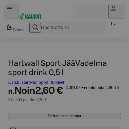
Hyppää sisältöön
Tuotteet
Hartwall Sport JääVadelma
sport drink 0,5 l
Kaikki Hartwall Sport -tuotteet
vertailuhinta 4,80 €/l
Noin
2,60 €
4,80 €/l
n.
Sisältää pantin 0,20 €
Valitse toimitustapa