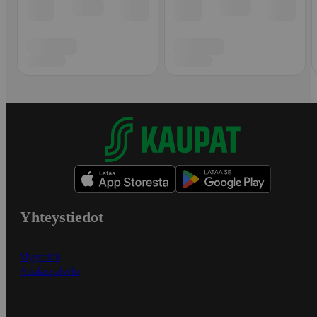
Yhteystiedot
Myymälät
Asiakaspalvelu