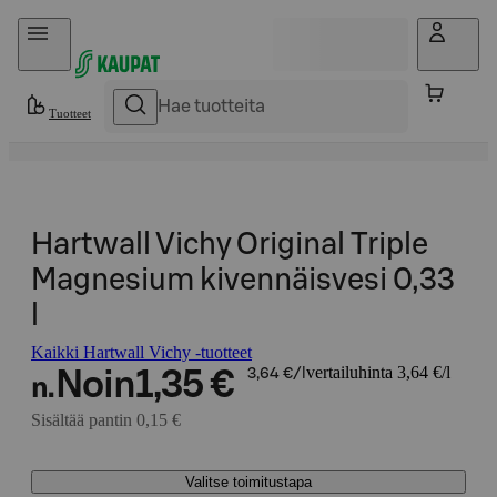
Hyppää sisältöön
Tuotteet
Hartwall Vichy Original Triple
Magnesium kivennäisvesi 0,33
l
Kaikki Hartwall Vichy -tuotteet
vertailuhinta 3,64 €/l
Noin
1,35 €
3,64 €/l
n.
Sisältää pantin 0,15 €
Valitse toimitustapa