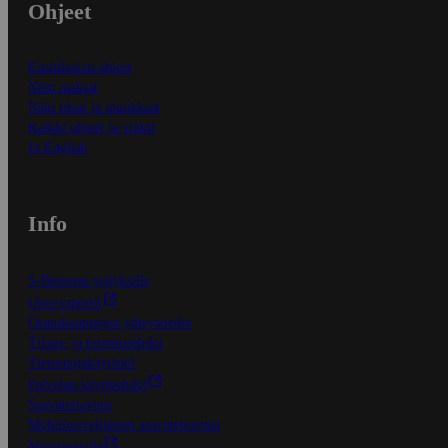
Ohjeet
Ensitilaajan ohjeet
Näin maksat
Näin tilaat ja muokkaat
Kaikki ohjeet ja vinkit
In English
Info
S-Business yrityksille
Oiva-raportit
Osuuskauppojen yhteystiedot
Tilaus- ja toimitusehdot
Tietosuojakäytäntö
Palvelun käyttöehdot
Saavutettavuus
Mobiilisovelluksen saavutettavuus
Mainostajalle