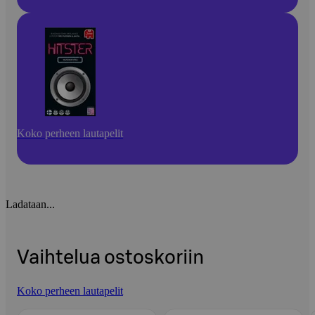
Koko perheen lautapelit
Ladataan...
Vaihtelua ostoskoriin
Koko perheen lautapelit
Ohita listaus