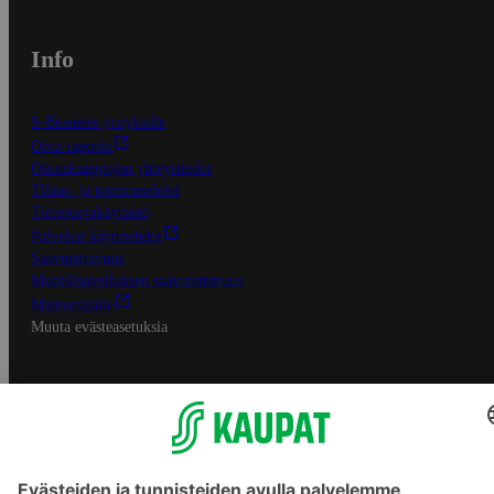
Info
S-Business yrityksille
Oiva-raportit
Osuuskauppojen yhteystiedot
Tilaus- ja toimitusehdot
Tietosuojakäytäntö
Palvelun käyttöehdot
Saavutettavuus
Mobiilisovelluksen saavutettavuus
Mainostajalle
Muuta evästeasetuksia
S-ryhmän palvelut
S-ryhmä