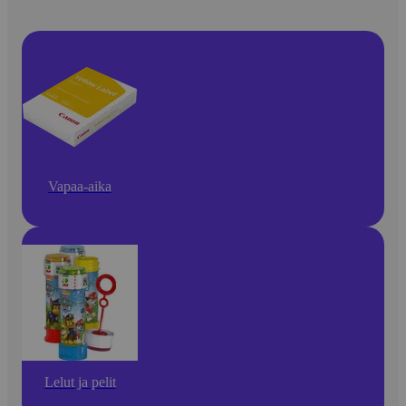
Vapaa-aika
Lelut ja pelit