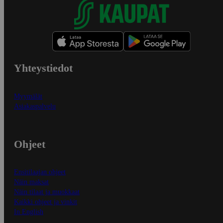
Yhteystiedot
Myymälät
Asiakaspalvelu
Ohjeet
Ensitilaajan ohjeet
Näin maksat
Näin tilaat ja muokkaat
Kaikki ohjeet ja vinkit
In English