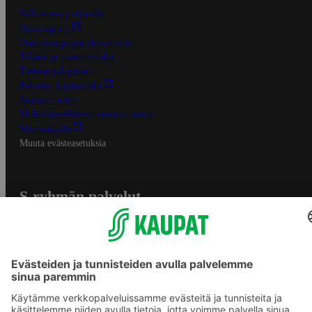
S-Business yrityksille
Oiva-raportit
Osuuskauppojen yhteystiedot
Tilaus- ja toimitusehdot
Tietosuojakäytäntö
Palvelun käyttöehdot
Saavutettavuus
Mobiilisovelluksen saavutettavuus
Mainostajalle
Muuta evästeasetuksia
S-ryhmän palvelut
S-ryhmä
Asiakasomistajuus
Yhteishyvä Ruoka -sovellus
S-ostoslista -sovellus
Prisma.fi