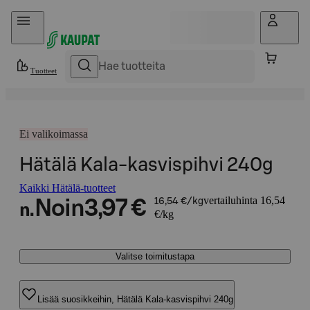
Hyppää sisältöön
Tuotteet
Ei valikoimassa
Hätälä Kala-kasvispihvi 240g
Kaikki Hätälä-tuotteet
vertailuhinta 16,54
Noin
3,97 €
16,54 €/kg
n.
€/kg
Valitse toimitustapa
Lisää suosikkeihin, Hätälä Kala-kasvispihvi 240g