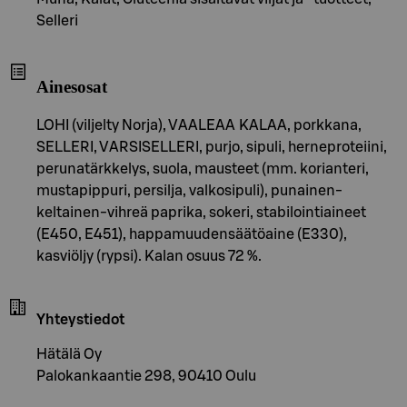
Selleri
Ainesosat
LOHI (viljelty Norja), VAALEAA KALAA, porkkana,
SELLERI, VARSISELLERI, purjo, sipuli, herneproteiini,
perunatärkkelys, suola, mausteet (mm. korianteri,
mustapippuri, persilja, valkosipuli), punainen-
keltainen-vihreä paprika, sokeri, stabilointiaineet
(E450, E451), happamuudensäätöaine (E330),
kasviöljy (rypsi). Kalan osuus 72 %.
Yhteystiedot
Hätälä Oy
Palokankaantie 298, 90410 Oulu