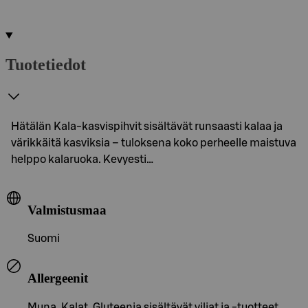
Tuotetiedot
Hätälän Kala-kasvispihvit sisältävät runsaasti kalaa ja
värikkäitä kasviksia – tuloksena koko perheelle maistuva
helppo kalaruoka. Kevyesti…
Valmistusmaa
Suomi
Allergeenit
Muna, Kalat, Gluteenia sisältävät viljat ja -tuotteet,