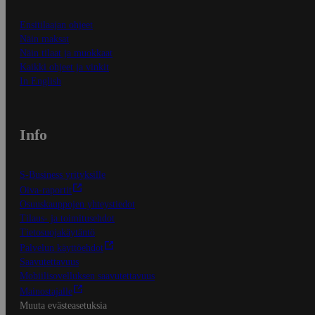
Ensitilaajan ohjeet
Näin maksat
Näin tilaat ja muokkaat
Kaikki ohjeet ja vinkit
In English
Info
S-Business yrityksille
Oiva-raportit
Osuuskauppojen yhteystiedot
Tilaus- ja toimitusehdot
Tietosuojakäytäntö
Palvelun käyttöehdot
Saavutettavuus
Mobiilisovelluksen saavutettavuus
Mainostajalle
Muuta evästeasetuksia