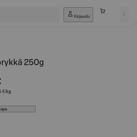
Kirjaudu
örykkä 250g
€
6 €/kg
stapa