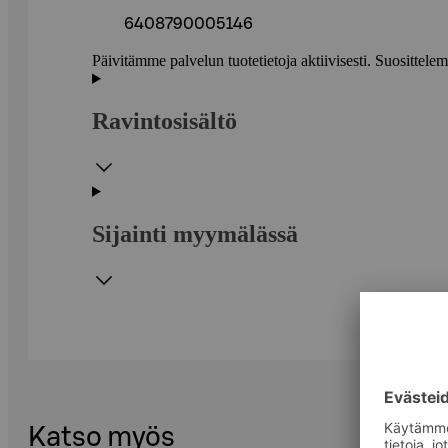
6408790005146
Päivitämme palvelun tuotetietoja aktiivisesti. Suositte
Ravintosisältö
Sijainti myymälässä
Katso myös