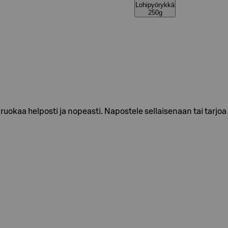
Lohipyörykkä
250g
aruokaa helposti ja nopeasti. Napostele sellaisenaan tai tarjo