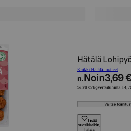
Hätälä Lohipy
Kaikki Hätälä-tuotteet
Noin
3,69 
n.
vertailuhinta 14,7
14,76 €/kg
Valitse toimitu
Lisää
suosikkeihin,
Hätälä