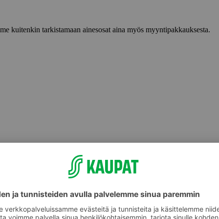
lemme kuitenkin tarkistamaan ainesosat aina myös myyntipakkauksesta.