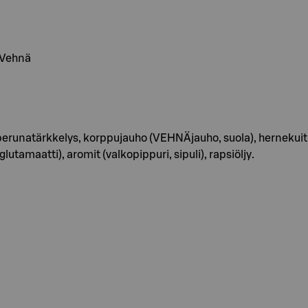
, Vehnä
, perunatärkkelys, korppujauho (VEHNÄjauho, suola), hernekuitu j
tamaatti), aromit (valkopippuri, sipuli), rapsiöljy.