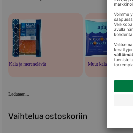
Kala ja merenelävät
Muut kalatuotteet
Ladataan...
Vaihtelua ostoskoriin
Ohita listaus