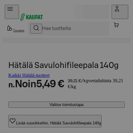
Hyppää sisältöön
Tuotteet
Hätälä Savulohifileepala 140g
Kaikki Hätälä-tuotteet
vertailuhinta 39,21
Noin
5,49 €
39,21 €/kg
n.
€/kg
Valitse toimitustapa
Lisää suosikkeihin, Hätälä Savulohifileepala 140g