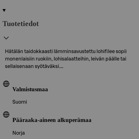
Tuotetiedot
Hätälän taidokkaasti lämminsavustettu lohifilee sopii
monenlaisiin ruokiin, lohisalaatteihin, leivän päälle tai
sellaisenaan syötäväksi.…
Valmistusmaa
Suomi
Pääraaka-aineen alkuperämaa
Norja