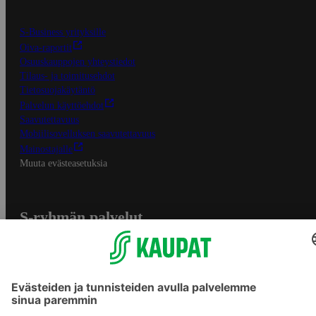
S-Business yrityksille
Oiva-raportit
Osuuskauppojen yhteystiedot
Tilaus- ja toimitusehdot
Tietosuojakäytäntö
Palvelun käyttöehdot
Saavutettavuus
Mobiilisovelluksen saavutettavuus
Mainostajalle
Muuta evästeasetuksia
S-ryhmän palvelut
S-ryhmä
Asiakasomistajuus
Yhteishyvä Ruoka -sovellus
S-ostoslista -sovellus