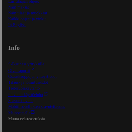
Ensitilaajan ohjeet
Näin maksat
Näin tilaat ja muokkaat
Kaikki ohjeet ja vinkit
In English
Info
S-Business yrityksille
Oiva-raportit
Osuuskauppojen yhteystiedot
Tilaus- ja toimitusehdot
Tietosuojakäytäntö
Palvelun käyttöehdot
Saavutettavuus
Mobiilisovelluksen saavutettavuus
Mainostajalle
Muuta evästeasetuksia