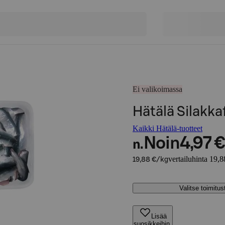
Ei valikoimassa
Hätälä Silakka
Kaikki Hätälä-tuotteet
Noin
4,97 €
n.
vertailuhinta 19,8
19,88 €/kg
Valitse toimitu
Lisää
suosikkeihin,