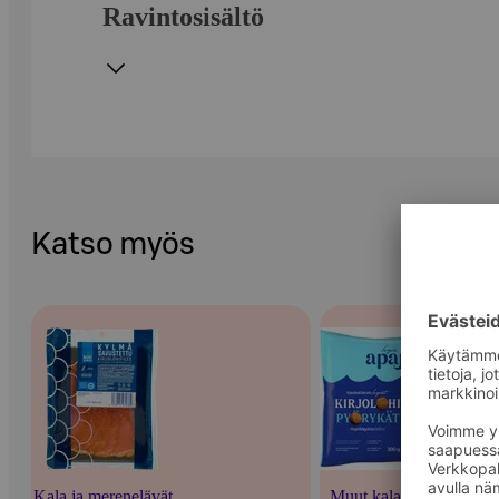
Ravintosisältö
Katso myös
Kala ja merenelävät
Muut kalatuotteet