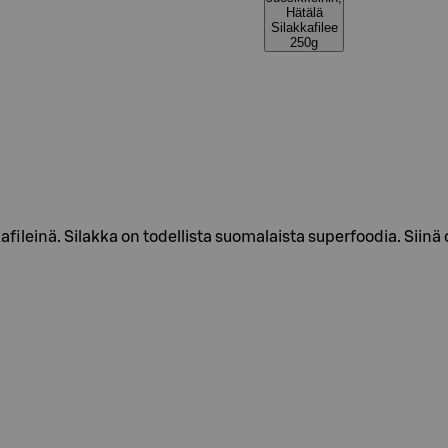
Hätälä
Silakkafilee
250g
fileinä. Silakka on todellista suomalaista superfoodia. Siinä 