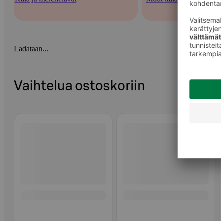
Ladataan...
Vaihtelua ostoskoriin
Ohita listaus