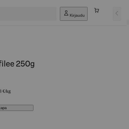
Kirjaudu
filee 250g
8 €/kg
stapa