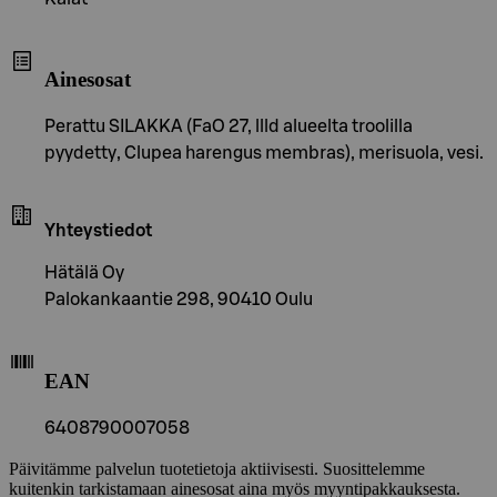
Ainesosat
Perattu SILAKKA (FaO 27, llld alueelta troolilla
pyydetty, Clupea harengus membras), merisuola, vesi.
Yhteystiedot
Hätälä Oy
Palokankaantie 298, 90410 Oulu
EAN
6408790007058
Päivitämme palvelun tuotetietoja aktiivisesti. Suosittelemme
kuitenkin tarkistamaan ainesosat aina myös myyntipakkauksesta.