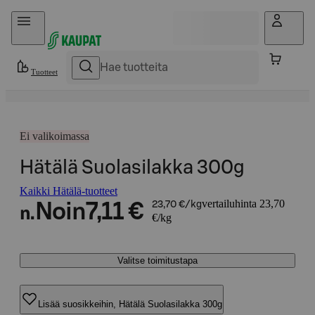
Hyppää sisältöön
Tuotteet
Ei valikoimassa
Hätälä Suolasilakka 300g
Kaikki Hätälä-tuotteet
vertailuhinta 23,70
Noin
7,11 €
23,70 €/kg
n.
€/kg
Valitse toimitustapa
Lisää suosikkeihin, Hätälä Suolasilakka 300g