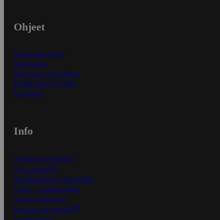
Ohjeet
Ensitilaajan ohjeet
Näin maksat
Näin tilaat ja muokkaat
Kaikki ohjeet ja vinkit
In English
Info
S-Business yrityksille
Oiva-raportit
Osuuskauppojen yhteystiedot
Tilaus- ja toimitusehdot
Tietosuojakäytäntö
Palvelun käyttöehdot
Saavutettavuus