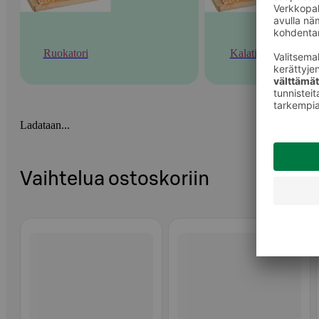
Ruokatori
Kalatiski
Ladataan...
Vaihtelua ostoskoriin
Ohita listaus