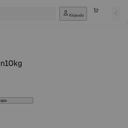
Kirjaudu
 n10kg
stapa