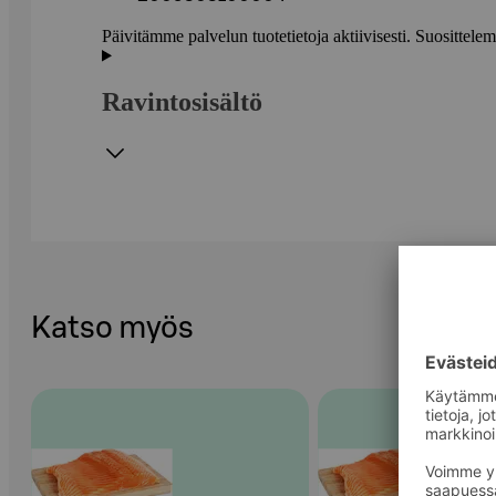
Päivitämme palvelun tuotetietoja aktiivisesti. Suositte
Ravintosisältö
Katso myös