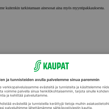
lemme kuitenkin tarkistamaan ainesosat aina myös myyntipakkauksesta.