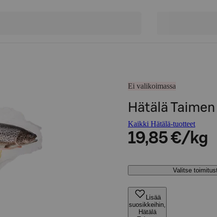
Ei valikoimassa
Hätälä Taimen
Kaikki Hätälä-tuotteet
19,85 €/kg
Valitse toimitu
Lisää
suosikkeihin,
Hätälä