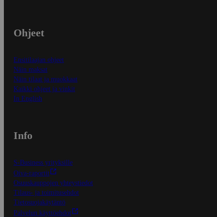
Ohjeet
Ensitilaajan ohjeet
Näin maksat
Näin tilaat ja muokkaat
Kaikki ohjeet ja vinkit
In English
Info
S-Business yrityksille
Oiva-raportit
Osuuskauppojen yhteystiedot
Tilaus- ja toimitusehdot
Tietosuojakäytäntö
Palvelun käyttöehdot