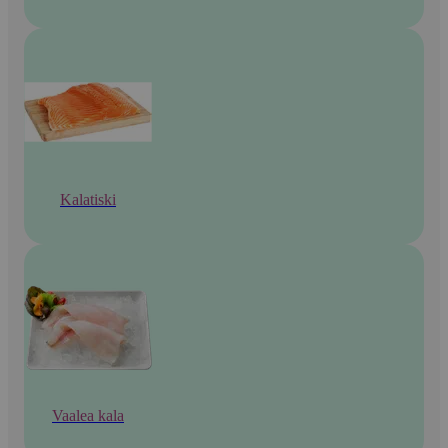
Kalatiski
Vaalea kala