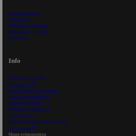
Ensitilaajan ohjeet
Näin maksat
Näin tilaat ja muokkaat
Kaikki ohjeet ja vinkit
In English
Info
S-Business yrityksille
Oiva-raportit
Osuuskauppojen yhteystiedot
Tilaus- ja toimitusehdot
Tietosuojakäytäntö
Palvelun käyttöehdot
Saavutettavuus
Mobiilisovelluksen saavutettavuus
Mainostajalle
Muuta evästeasetuksia