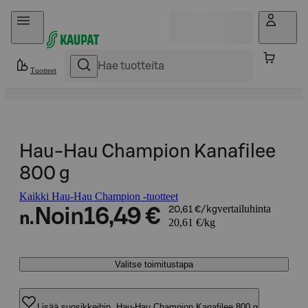
Hyppää sisältöön
Tuotteet
Hau-Hau Champion Kanafilee
800 g
Kaikki Hau-Hau Champion -tuotteet
vertailuhinta
Noin
16,49 €
20,61 €/kg
n.
20,61 €/kg
Valitse toimitustapa
Lisää suosikkeihin, Hau-Hau Champion Kanafilee 800 g