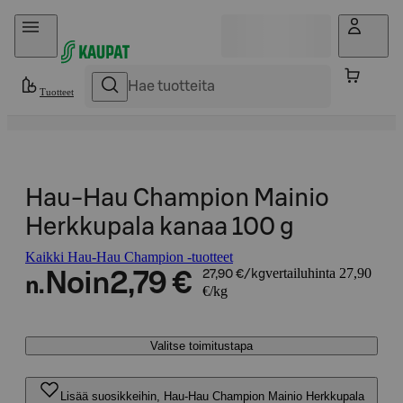
Hyppää sisältöön
Tuotteet
Hau-Hau Champion Mainio
Herkkupala kanaa 100 g
Kaikki Hau-Hau Champion -tuotteet
vertailuhinta 27,90
Noin
2,79 €
27,90 €/kg
n.
€/kg
Valitse toimitustapa
Lisää suosikkeihin, Hau-Hau Champion Mainio Herkkupala