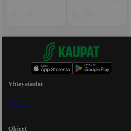
Yhteystiedot
Myymälät
Asiakaspalvelu
Ohjeet