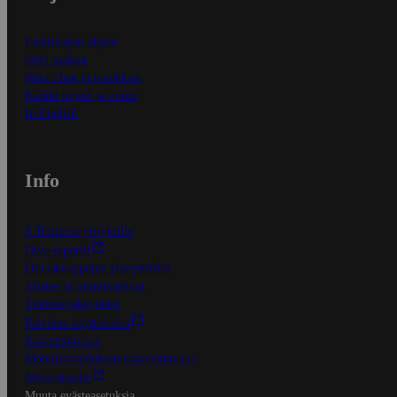
Ensitilaajan ohjeet
Näin maksat
Näin tilaat ja muokkaat
Kaikki ohjeet ja vinkit
In English
Info
S-Business yrityksille
Oiva-raportit
Osuuskauppojen yhteystiedot
Tilaus- ja toimitusehdot
Tietosuojakäytäntö
Palvelun käyttöehdot
Saavutettavuus
Mobiilisovelluksen saavutettavuus
Mainostajalle
Muuta evästeasetuksia