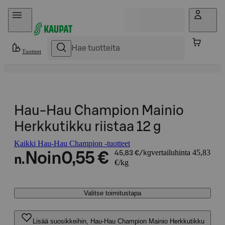
Hyppää sisältöön
Tuotteet
Hau-Hau Champion Mainio
Herkkutikku riistaa 12 g
Kaikki Hau-Hau Champion -tuotteet
vertailuhinta 45,83
Noin
0,55 €
45,83 €/kg
n.
€/kg
Valitse toimitustapa
Lisää suosikkeihin, Hau-Hau Champion Mainio Herkkutikku