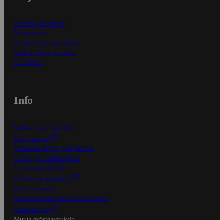
Ensitilaajan ohjeet
Näin maksat
Näin tilaat ja muokkaat
Kaikki ohjeet ja vinkit
In English
Info
S-Business yrityksille
Oiva-raportit
Osuuskauppojen yhteystiedot
Tilaus- ja toimitusehdot
Tietosuojakäytäntö
Palvelun käyttöehdot
Saavutettavuus
Mobiilisovelluksen saavutettavuus
Mainostajalle
Muuta evästeasetuksia