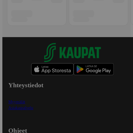
Yhteystiedot
Myymälät
Asiakaspalvelu
Ohjeet