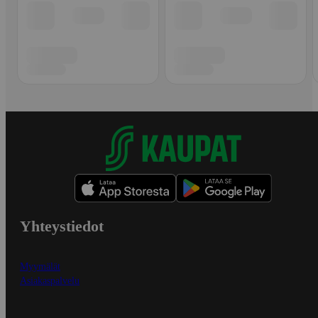
Yhteystiedot
Myymälät
Asiakaspalvelu