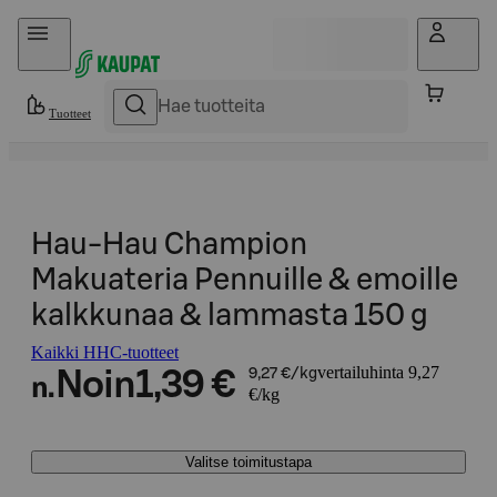
Hyppää sisältöön
Tuotteet
Hau-Hau Champion
Makuateria Pennuille & emoille
kalkkunaa & lammasta 150 g
Kaikki HHC-tuotteet
vertailuhinta 9,27
Noin
1,39 €
9,27 €/kg
n.
€/kg
Valitse toimitustapa