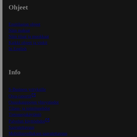
Ohjeet
Ensitilaajan ohjeet
Näin maksat
Näin tilaat ja muokkaat
Kaikki ohjeet ja vinkit
In English
Info
S-Business yrityksille
Oiva-raportit
Osuuskauppojen yhteystiedot
Tilaus- ja toimitusehdot
Tietosuojakäytäntö
Palvelun käyttöehdot
Saavutettavuus
Mobiilisovelluksen saavutettavuus