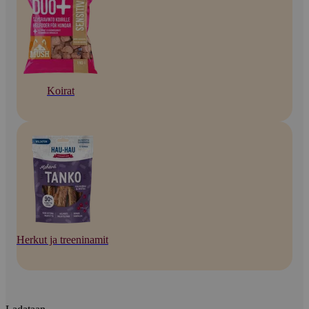
Koirat
Herkut ja treeninamit