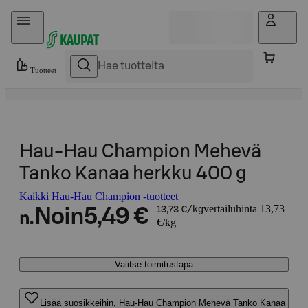
Hyppää sisältöön
Tuotteet
Hau-Hau Champion Mehevä
Tanko Kanaa herkku 400 g
Kaikki Hau-Hau Champion -tuotteet
vertailuhinta 13,73
Noin
5,49 €
13,73 €/kg
n.
€/kg
Valitse toimitustapa
Lisää suosikkeihin, Hau-Hau Champion Mehevä Tanko Kanaa