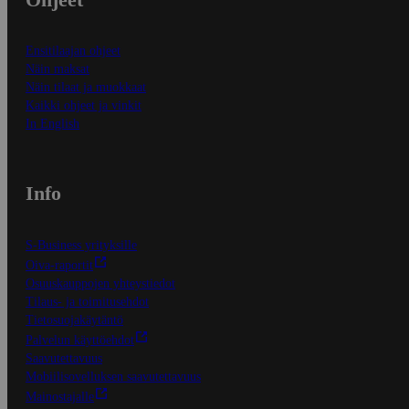
Ensitilaajan ohjeet
Näin maksat
Näin tilaat ja muokkaat
Kaikki ohjeet ja vinkit
In English
Info
S-Business yrityksille
Oiva-raportit
Osuuskauppojen yhteystiedot
Tilaus- ja toimitusehdot
Tietosuojakäytäntö
Palvelun käyttöehdot
Saavutettavuus
Mobiilisovelluksen saavutettavuus
Mainostajalle