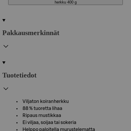
herkku 400 g
Pakkausmerkinnät
Tuotetiedot
Viljaton koiranherkku
88 % tuoretta lihaa
Ripaus mustikkaa
Ei viljaa, soijaa tai sokeria
Helppo paloitella murustelematta