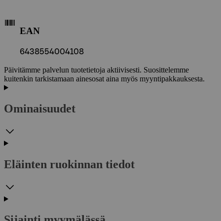
EAN
6438554004108
Päivitämme palvelun tuotetietoja aktiivisesti. Suosittelemme
kuitenkin tarkistamaan ainesosat aina myös myyntipakkauksesta.
Ominaisuudet
Eläinten ruokinnan tiedot
Sijainti myymälässä