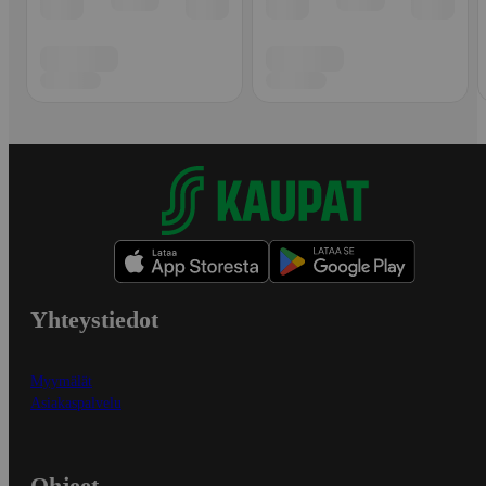
Yhteystiedot
Myymälät
Asiakaspalvelu
Ohjeet