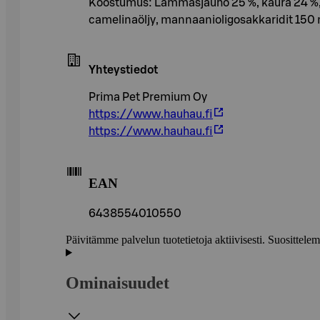
Koostumus: Lammasjauho 25 %, kaura 24 %, ku
camelinaöljy, mannaanioligosakkaridit 150
Yhteystiedot
Prima Pet Premium Oy
https://www.hauhau.fi
https://www.hauhau.fi
EAN
6438554010550
Päivitämme palvelun tuotetietoja aktiivisesti. Suositte
Ominaisuudet