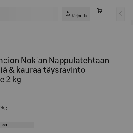
Kirjaudu
pion Nokian Nappulatehtaan
iä & kauraa täysravinto
le 2 kg
€/kg
stapa