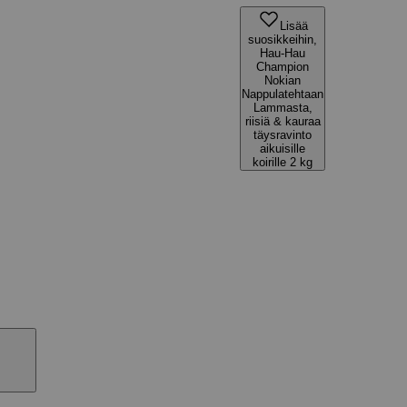
Lisää
suosikkeihin,
Hau-Hau
Champion
Nokian
Nappulatehtaan
Lammasta,
riisiä & kauraa
täysravinto
aikuisille
koirille 2 kg