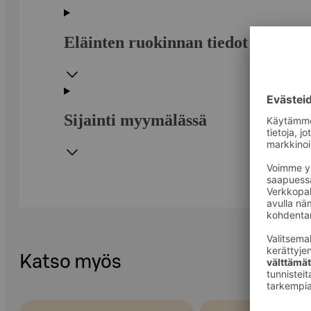
Eläinten ruokinnan tiedot
Sijainti myymälässä
Katso myös