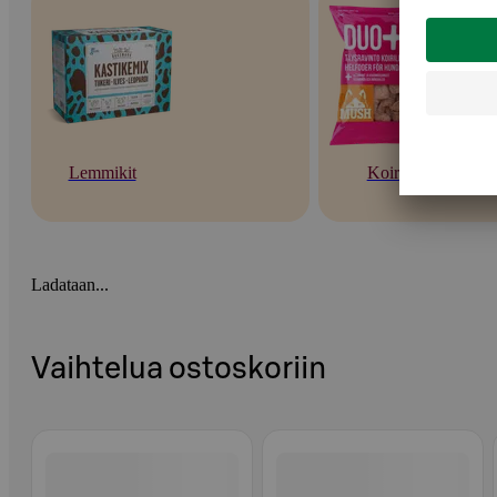
Lemmikit
Koirat
Ladataan...
Vaihtelua ostoskoriin
Ohita listaus