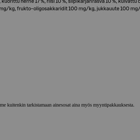
orittu herne 17 %, riisi 10 %, siipikarjanrasva 10 %, kuivat
 mg/kg, frukto-oligosakkaridit 100 mg/kg, jukkauute 100 mg
lemme kuitenkin tarkistamaan ainesosat aina myös myyntipakkauksesta.