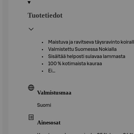
Tuotetiedot
Maistuva ja ravitseva täysravinto koiral
Valmistettu Suomessa Nokialla
Sisältää helposti sulavaa lammasta
100 % kotimaista kauraa
Ei…
Valmistusmaa
Suomi
Ainesosat