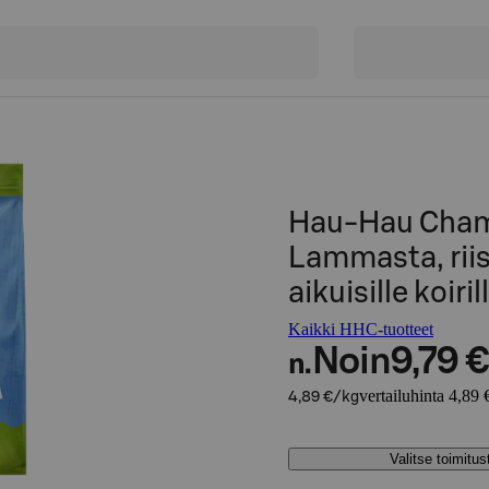
Hau-Hau Cham
Lammasta, riis
aikuisille koiril
Kaikki HHC-tuotteet
Noin
9,79 €
n.
vertailuhinta 4,89 
4,89 €/kg
Valitse toimitu