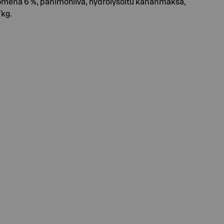
tu omena 6 %, panimohiiva, hydrolysoitu kananmaksa,
/kg.