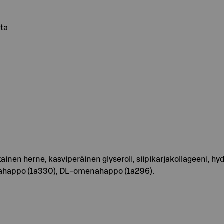
sta
inen herne, kasviperäinen glyseroli, siipikarjakollageeni, hyd
ruunahappo (1a330), DL-omenahappo (1a296).