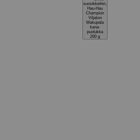
suosikkeihin,
Hau-Hau
Champion
Viljaton
Makupala
kana-
puolukka
200 g