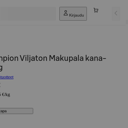
Kirjaudu
ion Viljaton Makupala kana-
g
uotteet
€
5 €/kg
stapa