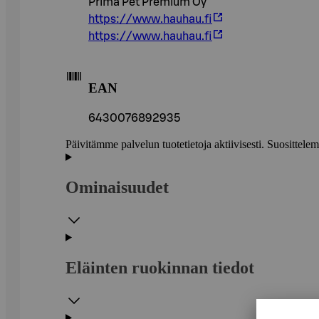
Prima Pet Premium Oy
https://www.hauhau.fi
https://www.hauhau.fi
EAN
6430076892935
Päivitämme palvelun tuotetietoja aktiivisesti. Suositte
Ominaisuudet
Eläinten ruokinnan tiedot