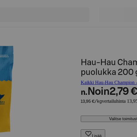
Hau-Hau Champ
puolukka 200 
Kaikki Hau-Hau Champion -t
Noin
2,79 
n.
vertailuhinta 13,9
13,95 €/kg
Valitse toimitu
Lisää