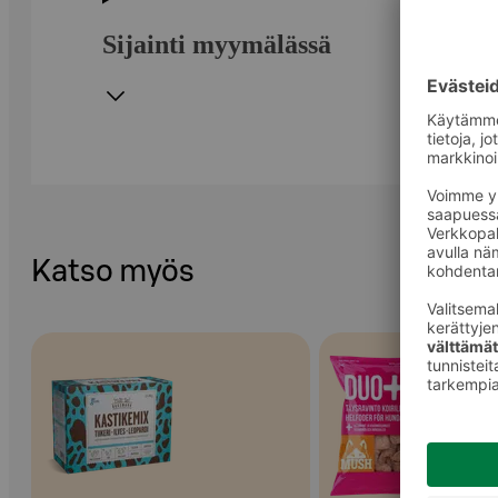
Sijainti myymälässä
Katso myös