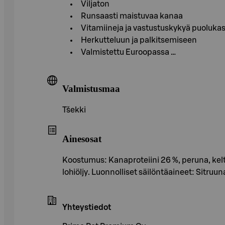
Viljaton
Runsaasti maistuvaa kanaa
Vitamiineja ja vastustuskykyä puoluka
Herkutteluun ja palkitsemiseen
Valmistettu Euroopassa …
Valmistusmaa
Tšekki
Ainesosat
Koostumus: Kanaproteiini 26 %, peruna, kelta
lohiöljy. Luonnolliset säilöntäaineet: Sit
Yhteystiedot