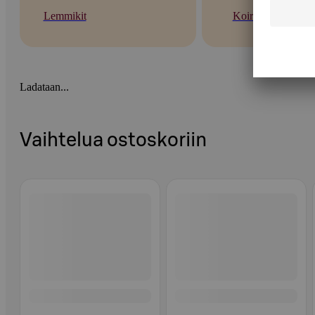
Lemmikit
Koirat
Ladataan...
Vaihtelua ostoskoriin
Ohita listaus