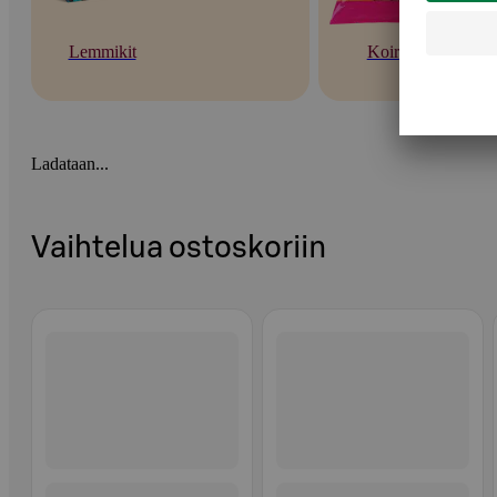
Lemmikit
Koirat
Ladataan...
Vaihtelua ostoskoriin
Ohita listaus