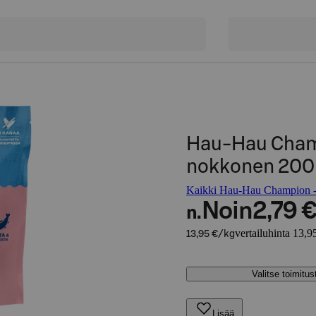
Hau-Hau Champ
nokkonen 200
Kaikki Hau-Hau Champion -t
Noin
2,79 
n.
vertailuhinta 13,9
13,95 €/kg
Valitse toimitu
Lisää