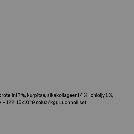
teiini 7 %, kurpitsa, sikakollageeni 4 %, lohiöljy 1 %,
HA – 122, 15x10^9 solua/kg). Luonnolliset