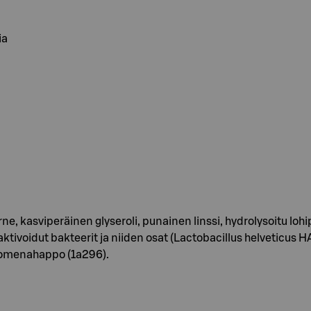
ia
, kasviperäinen glyseroli, punainen linssi, hydrolysoitu lohipro
aktivoidut bakteerit ja niiden osat (Lactobacillus helveticus 
-omenahappo (1a296).