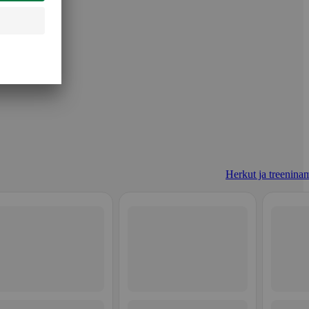
Herkut ja treeninam