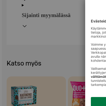
Sijainti myymälässä
Katso myös