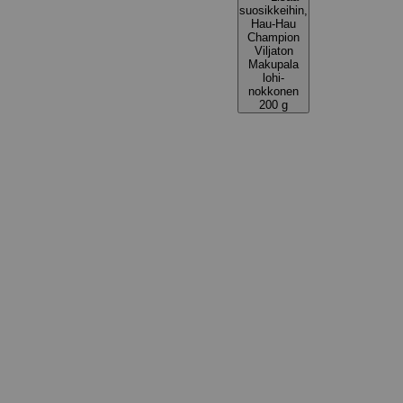
suosikkeihin,
Hau-Hau
Champion
Viljaton
Makupala
lohi-
nokkonen
200 g