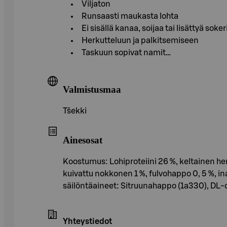
Viljaton
Runsaasti maukasta lohta
Ei sisällä kanaa, soijaa tai lisättyä soker
Herkutteluun ja palkitsemiseen
Taskuun sopivat namit…
Valmistusmaa
Tšekki
Ainesosat
Koostumus: Lohiproteiini 26 %, keltainen herne
kuivattu nokkonen 1 %, fulvohappo 0, 5 %, in
säilöntäaineet: Sitruunahappo (1a330), DL
Yhteystiedot