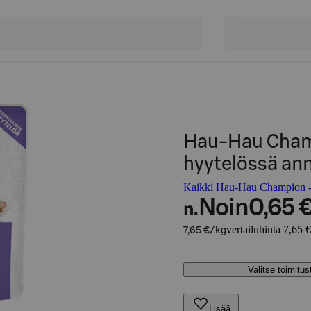
Hau-Hau Champ
hyytelössä ann
Kaikki Hau-Hau Champion -t
Noin
0,65 
n.
vertailuhinta 7,65 
7,65 €/kg
Valitse toimitu
Lisää