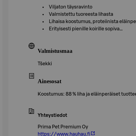
Viljaton täysravinto
Valmistettu tuoreesta lihasta
Lihaisa koostumus, proteiinista eläinpe
Erityisesti pienille koirille sopiva…
Valmistusmaa
Tšekki
Ainesosat
Koostumus: 88 % liha ja eläinperäiset tuotteet l
Yhteystiedot
Prima Pet Premium Oy
https://www.hauhau.fi