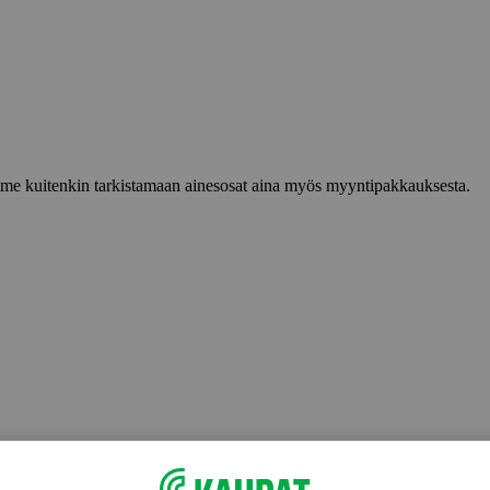
lemme kuitenkin tarkistamaan ainesosat aina myös myyntipakkauksesta.