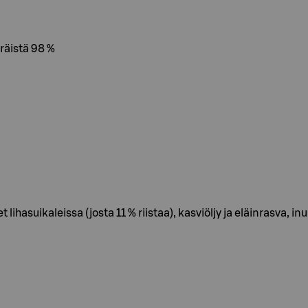
räistä 98 %
ihasuikaleissa (josta 11 % riistaa), kasviöljy ja eläinrasva, inul