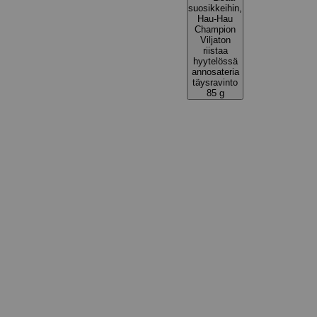
suosikkeihin,
Hau-Hau
Champion
Viljaton
riistaa
hyytelössä
annosateria
täysravinto
85 g