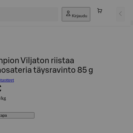
Kirjaudu
ion Viljaton riistaa
osateria täysravinto 85 g
uotteet
€
€/kg
stapa