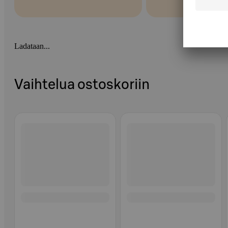
Ladataan...
Vaihtelua ostoskoriin
Ohita listaus