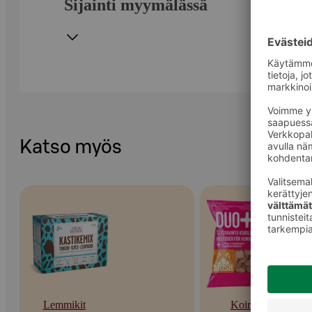
Sijainti myymälässä
Katso myös
Lemmikit
Koirat