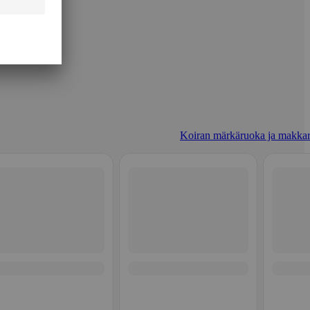
Koiran märkäruoka ja makkar