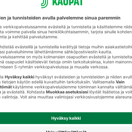
Koiran märkäruoka ja makkarat