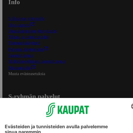
Info
S-Business yrityksille
Oiva-raportit
Osuuskauppojen yhteystiedot
Tilaus- ja toimitusehdot
Tietosuojakäytäntö
Palvelun käyttöehdot
Saavutettavuus
Mobiilisovelluksen saavutettavuus
Mainostajalle
Muuta evästeasetuksia
S-ryhmän palvelut
S-ryhmä
Asiakasomistajuus
Yhteishyvä Ruoka -sovellus