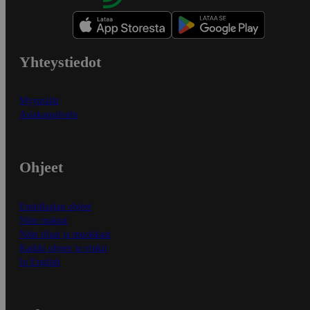
Yhteystiedot
Myymälät
Asiakaspalvelu
Ohjeet
Ensitilaajan ohjeet
Näin maksat
Näin tilaat ja muokkaat
Kaikki ohjeet ja vinkit
In English