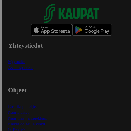
Yhteystiedot
Myymälät
Asiakaspalvelu
Ohjeet
Ensitilaajan ohjeet
Näin maksat
Näin tilaat ja muokkaat
Kaikki ohjeet ja vinkit
In English