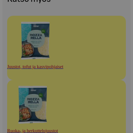
Juustot, tofut ja kasvipohjaiset
Ruoka- ja herkuttelujuustot