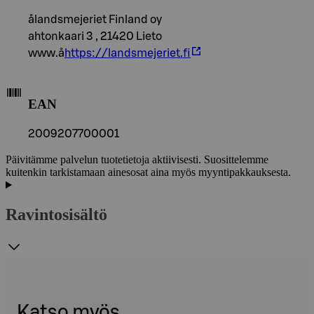
ålandsmejeriet Finland oy
ahtonkaari 3 , 21420 Lieto
www.å
https://landsmejeriet.fi
EAN
2009207700001
Päivitämme palvelun tuotetietoja aktiivisesti. Suosittelemme
kuitenkin tarkistamaan ainesosat aina myös myyntipakkauksesta.
Ravintosisältö
Katso myös