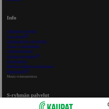
Info
S-Business yrityksille
Oiva-raportit
Osuuskauppojen yhteystiedot
Tilaus- ja toimitusehdot
Tietosuojakäytäntö
Palvelun käyttöehdot
Saavutettavuus
Mobiilisovelluksen saavutettavuus
Mainostajalle
Muuta evästeasetuksia
S-ryhmän palvelut