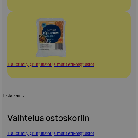
Halloumit, grillijuustot ja muut erikoisjuustot
Ladataan...
Vaihtelua ostoskoriin
Halloumit, grillijuustot ja muut erikoisjuustot