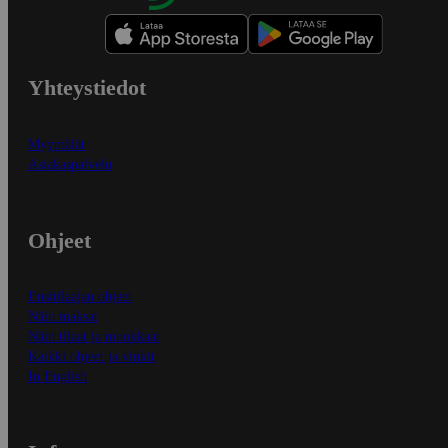
Yhteystiedot
Myymälät
Asiakaspalvelu
Ohjeet
Ensitilaajan ohjeet
Näin maksat
Näin tilaat ja muokkaat
Kaikki ohjeet ja vinkit
In English