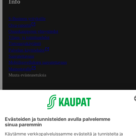
Info
S-Business yrityksille
Oiva-raportit
Osuuskauppojen yhteystiedot
Tilaus- ja toimitusehdot
Tietosuojakäytäntö
Palvelun käyttöehdot
Saavutettavuus
Mobiilisovelluksen saavutettavuus
Mainostajalle
Muuta evästeasetuksia
S-ryhmän palvelut
S-ryhmä
Asiakasomistajuus
Yhteishyvä Ruoka -sovellus
S-ostoslista -sovellus