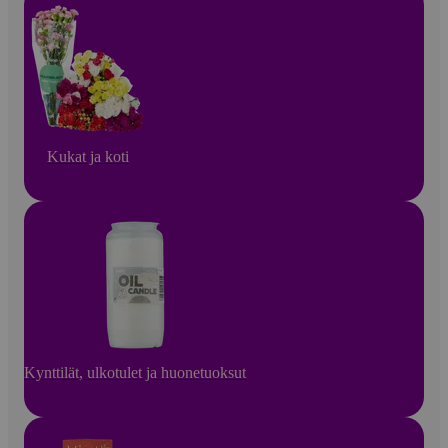
Kukat ja koti
Kynttilät, ulkotulet ja huonetuoksut