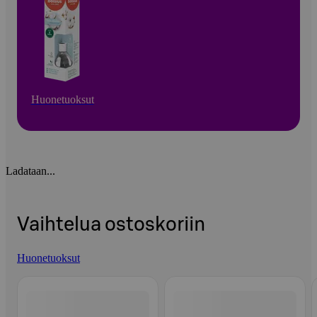
Huonetuoksut
Ladataan...
Vaihtelua ostoskoriin
Huonetuoksut
Ohita listaus