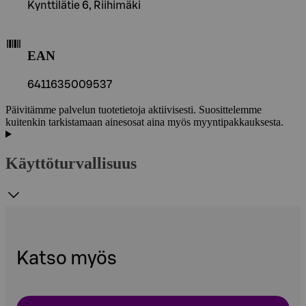
Kynttilätie 6, Riihimäki
EAN
6411635009537
Päivitämme palvelun tuotetietoja aktiivisesti. Suosittelemme
kuitenkin tarkistamaan ainesosat aina myös myyntipakkauksesta.
Käyttöturvallisuus
Katso myös