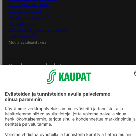
Tilaus- ja toimitusehdot
Tietosuojakäytäntö
Palvelun käyttöehdot
Saavutettavuus
Mobiilisovelluksen saavutettavuus
Mainostajalle
Muuta evästeasetuksia
S-ryhmän palvelut
S-ryhmä
Asiakasomistajuus
Yhteishyvä Ruoka -sovellus
S-ostoslista -sovellus
Prisma.fi
Sokos.fi
S-Pankki
Yhteishyvä