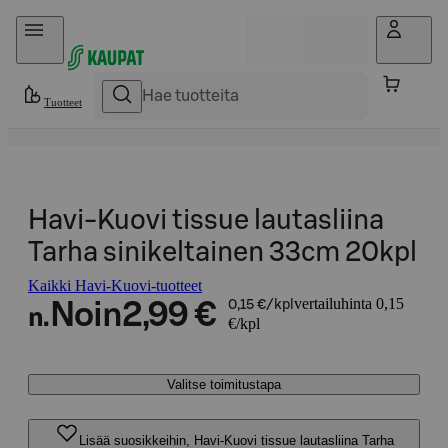
Hyppää sisältöön
Tuotteet
Havi-Kuovi tissue lautasliina
Tarha sinikeltainen 33cm 20kpl
Kaikki Havi-Kuovi-tuotteet
vertailuhinta 0,15
Noin
2,99 €
0,15 €/kpl
n.
€/kpl
Valitse toimitustapa
Lisää suosikkeihin, Havi-Kuovi tissue lautasliina Tarha