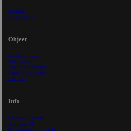
Myymälät
Asiakaspalvelu
Ohjeet
Ensitilaajan ohjeet
Näin maksat
Näin tilaat ja muokkaat
Kaikki ohjeet ja vinkit
In English
Info
S-Business yrityksille
Oiva-raportit
Osuuskauppojen yhteystiedot