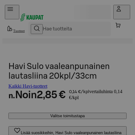
Hyppää sisältöön
Tuotteet
Havi Sulo vaaleanpunainen
lautasliina 20kpl/33cm
Kaikki Havi-tuotteet
vertailuhinta 0,14
Noin
2,85 €
0,14 €/kpl
n.
€/kpl
Valitse toimitustapa
Lisää suosikkeihin, Havi Sulo vaaleanpunainen lautasliina