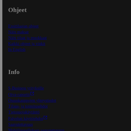
Ohjeet
Ensitilaajan ohjeet
Näin maksat
Näin tilaat ja muokkaat
Kaikki ohjeet ja vinkit
In English
Info
S-Business yrityksille
Oiva-raportit
Osuuskauppojen yhteystiedot
Tilaus- ja toimitusehdot
Tietosuojakäytäntö
Palvelun käyttöehdot
Saavutettavuus
Mobiilisovelluksen saavutettavuus